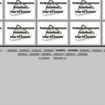
0
| ... |
1545991 - 1546020
|
1546021 - 1546050
|
1546051 - 1546080
|
1546081 - 1546110
|
1
1802611 - 1802640
|
1802641 - 1802670
|
1802671 - 1802681
<< Назад
Вперёд >>