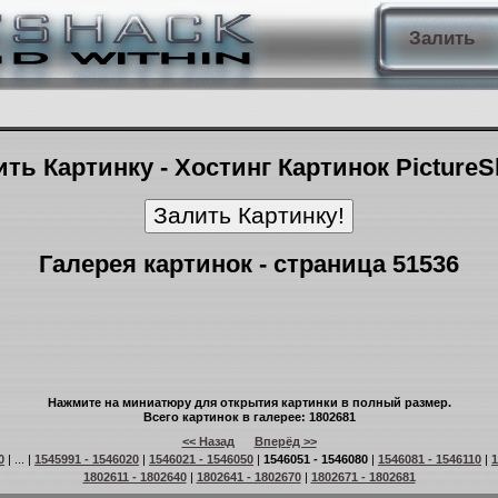
Залить
ть Картинку - Хостинг Картинок Picture
Галерея картинок - страница 51536
Нажмите на миниатюру для открытия картинки в полный размер.
Всего картинок в галерее: 1802681
<< Назад
Вперёд >>
0
| ... |
1545991 - 1546020
|
1546021 - 1546050
|
1546051 - 1546080
|
1546081 - 1546110
|
1
1802611 - 1802640
|
1802641 - 1802670
|
1802671 - 1802681