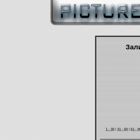
Зали
1 - 30
|
31 - 60
|
61 - 9