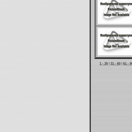
1 - 30
|
31 - 60
|
61 - 9