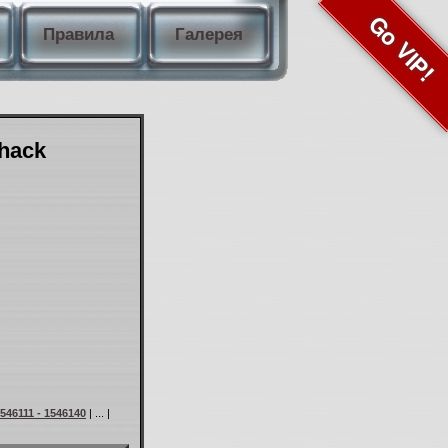
Go VIP!
Правила
Галерея
Shack
546111 - 1546140
| ... |