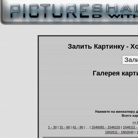
Залить Картинку - Х
Галерея карт
Нажмите на миниатюру д
Всего кар
<< 
1 - 30
|
31 - 60
|
61 - 90
| ... |
1546081 - 1546110
|
1546111 -
1802611 - 1802640
|