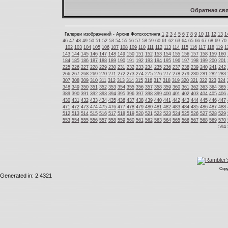
Обратная свя
Галереи изображений - Архив Фотохостинга
1
2
3
4
5
6
7
8
9
10
11
12
13
1
46
47
48
49
50
51
52
53
54
55
56
57
58
59
60
61
62
63
64
65
66
67
68
69
70
102
103
104
105
106
107
108
109
110
111
112
113
114
115
116
117
118
119
1
143
144
145
146
147
148
149
150
151
152
153
154
155
156
157
158
159
160
184
185
186
187
188
189
190
191
192
193
194
195
196
197
198
199
200
201
225
226
227
228
229
230
231
232
233
234
235
236
237
238
239
240
241
242
266
267
268
269
270
271
272
273
274
275
276
277
278
279
280
281
282
283
307
308
309
310
311
312
313
314
315
316
317
318
319
320
321
322
323
324
348
349
350
351
352
353
354
355
356
357
358
359
360
361
362
363
364
365
389
390
391
392
393
394
395
396
397
398
399
400
401
402
403
404
405
406
430
431
432
433
434
435
436
437
438
439
440
441
442
443
444
445
446
447
471
472
473
474
475
476
477
478
479
480
481
482
483
484
485
486
487
488
512
513
514
515
516
517
518
519
520
521
522
523
524
525
526
527
528
529
553
554
555
556
557
558
559
560
561
562
563
564
565
566
567
568
569
570
594
Copy
Generated in: 2.4321