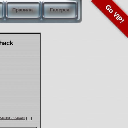
Go VIP!
Правила
Галерея
Shack
546381 - 1546410
| ... |