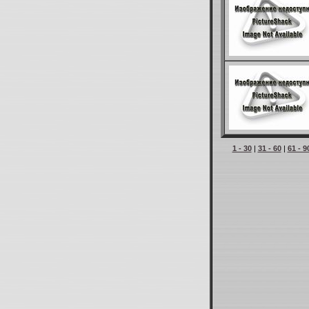
1 - 30
|
31 - 60
|
61 - 9