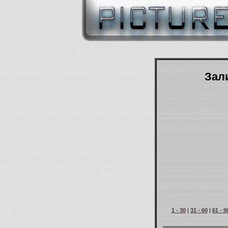
Зали
1 - 30
|
31 - 60
|
61 - 9