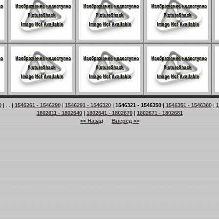
0
| ... |
1546261 - 1546290
|
1546291 - 1546320
|
1546321 - 1546350
|
1546351 - 1546380
|
1
1802611 - 1802640
|
1802641 - 1802670
|
1802671 - 1802681
<< Назад
Вперёд >>