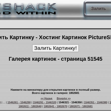
Залить
ть Картинку - Хостинг Картинок Picture
Галерея картинок - страница 51545
Нажмите на миниатюру для открытия картинки в полный размер.
Всего картинок в галерее: 1802681
<< Назад
Вперёд >>
0
| ... |
1546261 - 1546290
|
1546291 - 1546320
|
1546321 - 1546350
|
1546351 - 1546380
|
1
1802611 - 1802640
|
1802641 - 1802670
|
1802671 - 1802681