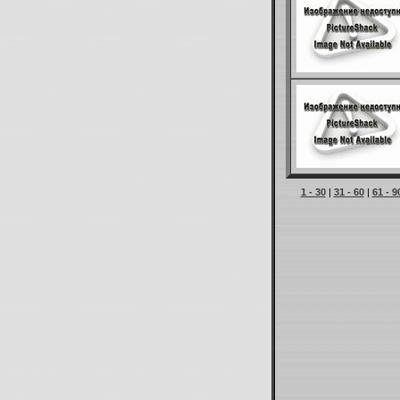
1 - 30
|
31 - 60
|
61 - 9