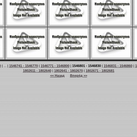
0
| ... |
1546741 - 1546770
|
1546771 - 1546800
|
1546801 - 1546830
|
1546831 - 1546860
|
1
1802611 - 1802640
|
1802641 - 1802670
|
1802671 - 1802681
<< Назад
Вперёд >>