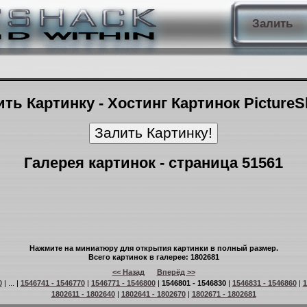
Залить
ть Картинку - Хостинг Картинок Picture
Галерея картинок - страница 51561
Нажмите на миниатюру для открытия картинки в полный размер.
Всего картинок в галерее: 1802681
<< Назад
Вперёд >>
0
| ... |
1546741 - 1546770
|
1546771 - 1546800
|
1546801 - 1546830
|
1546831 - 1546860
|
1
1802611 - 1802640
|
1802641 - 1802670
|
1802671 - 1802681