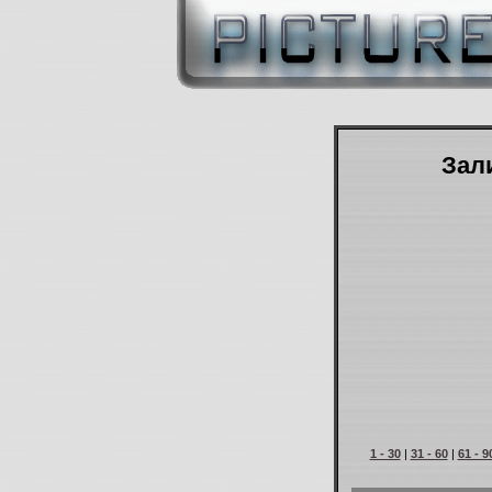
Зали
1 - 30
|
31 - 60
|
61 - 9