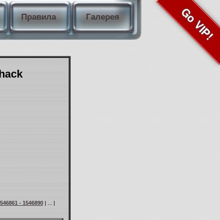
Go VIP!
Правила
Галерея
Shack
546861 - 1546890
| ... |