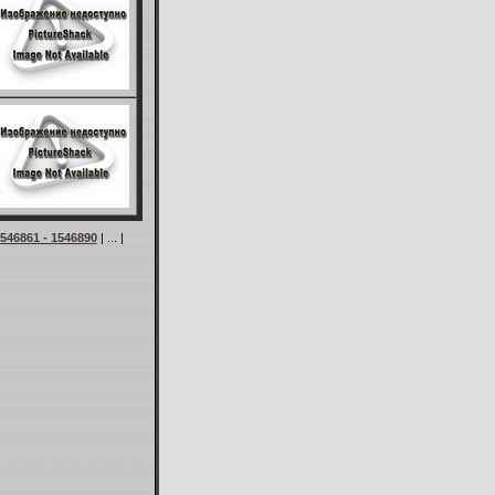
546861 - 1546890
| ... |