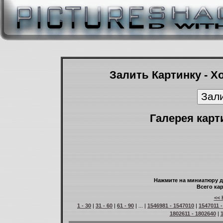
Залить Картинку - Х
Галерея карт
Нажмите на миниатюру д
Всего кар
<< 
1 - 30
|
31 - 60
|
61 - 90
| ... |
1546981 - 1547010
|
1547011 
1802611 - 1802640
|