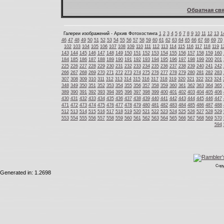
Обратная свя
Галереи изображений - Архив Фотохостинга
1
2
3
4
5
6
7
8
9
10
11
12
13
1
46
47
48
49
50
51
52
53
54
55
56
57
58
59
60
61
62
63
64
65
66
67
68
69
70
102
103
104
105
106
107
108
109
110
111
112
113
114
115
116
117
118
119
1
143
144
145
146
147
148
149
150
151
152
153
154
155
156
157
158
159
160
184
185
186
187
188
189
190
191
192
193
194
195
196
197
198
199
200
201
225
226
227
228
229
230
231
232
233
234
235
236
237
238
239
240
241
242
266
267
268
269
270
271
272
273
274
275
276
277
278
279
280
281
282
283
307
308
309
310
311
312
313
314
315
316
317
318
319
320
321
322
323
324
348
349
350
351
352
353
354
355
356
357
358
359
360
361
362
363
364
365
389
390
391
392
393
394
395
396
397
398
399
400
401
402
403
404
405
406
430
431
432
433
434
435
436
437
438
439
440
441
442
443
444
445
446
447
471
472
473
474
475
476
477
478
479
480
481
482
483
484
485
486
487
488
512
513
514
515
516
517
518
519
520
521
522
523
524
525
526
527
528
529
553
554
555
556
557
558
559
560
561
562
563
564
565
566
567
568
569
570
594
Copy
Generated in: 1.2698