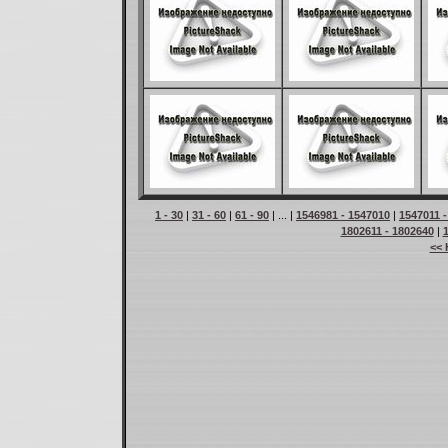
1 - 30
|
31 - 60
|
61 - 90
| ... |
1546981 - 1547010
|
1547011 
1802611 - 1802640
|
<< 