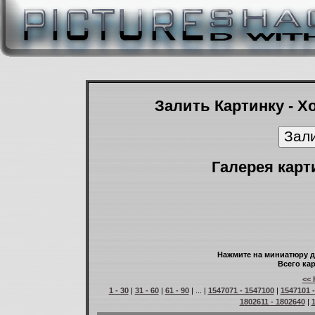
Залить Картинку - Х
Галерея карт
Нажмите на миниатюру д
Всего кар
<< 
1 - 30
|
31 - 60
|
61 - 90
| ... |
1547071 - 1547100
|
1547101 
1802611 - 1802640
|