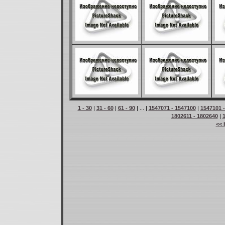
1 - 30
|
31 - 60
|
61 - 90
| ... |
1547071 - 1547100
|
1547101 
1802611 - 1802640
|
<< 