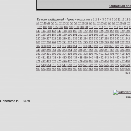
Обратная свя
Галереи изображений - Архив Фотохостинга
1
2
3
4
5
6
7
8
9
10
11
12
13
1
46
47
48
49
50
51
52
53
54
55
56
57
58
59
60
61
62
63
64
65
66
67
68
69
70
102
103
104
105
106
107
108
109
110
111
112
113
114
115
116
117
118
119
1
143
144
145
146
147
148
149
150
151
152
153
154
155
156
157
158
159
160
184
185
186
187
188
189
190
191
192
193
194
195
196
197
198
199
200
201
225
226
227
228
229
230
231
232
233
234
235
236
237
238
239
240
241
242
266
267
268
269
270
271
272
273
274
275
276
277
278
279
280
281
282
283
307
308
309
310
311
312
313
314
315
316
317
318
319
320
321
322
323
324
348
349
350
351
352
353
354
355
356
357
358
359
360
361
362
363
364
365
389
390
391
392
393
394
395
396
397
398
399
400
401
402
403
404
405
406
430
431
432
433
434
435
436
437
438
439
440
441
442
443
444
445
446
447
471
472
473
474
475
476
477
478
479
480
481
482
483
484
485
486
487
488
512
513
514
515
516
517
518
519
520
521
522
523
524
525
526
527
528
529
553
554
555
556
557
558
559
560
561
562
563
564
565
566
567
568
569
570
594
Copy
Generated in: 1.3729