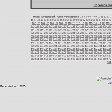
Обратная свя
Галереи изображений - Архив Фотохостинга
1
2
3
4
5
6
7
8
9
10
11
12
13
1
46
47
48
49
50
51
52
53
54
55
56
57
58
59
60
61
62
63
64
65
66
67
68
69
70
102
103
104
105
106
107
108
109
110
111
112
113
114
115
116
117
118
119
1
143
144
145
146
147
148
149
150
151
152
153
154
155
156
157
158
159
160
184
185
186
187
188
189
190
191
192
193
194
195
196
197
198
199
200
201
225
226
227
228
229
230
231
232
233
234
235
236
237
238
239
240
241
242
266
267
268
269
270
271
272
273
274
275
276
277
278
279
280
281
282
283
307
308
309
310
311
312
313
314
315
316
317
318
319
320
321
322
323
324
348
349
350
351
352
353
354
355
356
357
358
359
360
361
362
363
364
365
389
390
391
392
393
394
395
396
397
398
399
400
401
402
403
404
405
406
430
431
432
433
434
435
436
437
438
439
440
441
442
443
444
445
446
447
471
472
473
474
475
476
477
478
479
480
481
482
483
484
485
486
487
488
512
513
514
515
516
517
518
519
520
521
522
523
524
525
526
527
528
529
553
554
555
556
557
558
559
560
561
562
563
564
565
566
567
568
569
570
594
Copy
Generated in: 1.2785