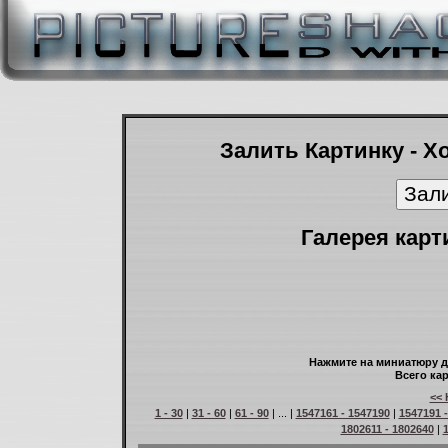
Залить Картинку - Х
Галерея карт
Нажмите на миниатюру д
Всего кар
<< 
1 - 30
|
31 - 60
|
61 - 90
| ... |
1547161 - 1547190
|
1547191 
1802611 - 1802640
|