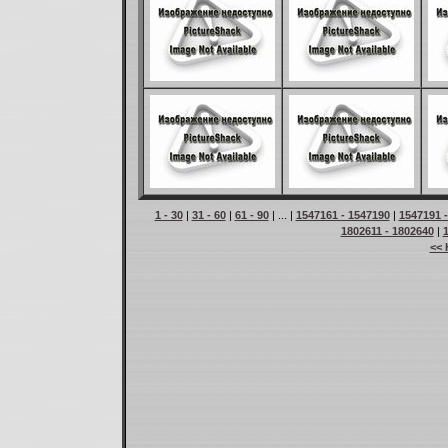
1 - 30
|
31 - 60
|
61 - 90
| ... |
1547161 - 1547190
|
1547191 
1802611 - 1802640
|
<< 