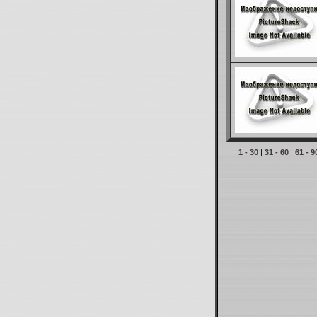
1 - 30
|
31 - 60
|
61 - 9