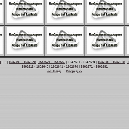
0
| ... |
1547491 - 1547520
|
1547521 - 1547550
|
1547551 - 1547580
|
1547581 - 1547610
|
1
1802611 - 1802640
|
1802641 - 1802670
|
1802671 - 1802681
<< Назад
Вперёд >>