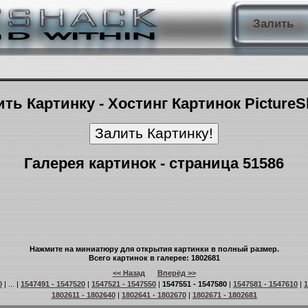
Залить
ть Картинку - Хостинг Картинок Picture
Галерея картинок - страница 51586
Нажмите на миниатюру для открытия картинки в полный размер.
Всего картинок в галерее: 1802681
<< Назад
Вперёд >>
0
| ... |
1547491 - 1547520
|
1547521 - 1547550
|
1547551 - 1547580
|
1547581 - 1547610
|
1
1802611 - 1802640
|
1802641 - 1802670
|
1802671 - 1802681