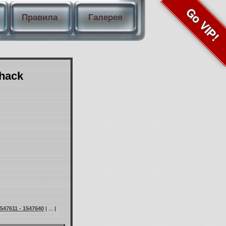
Go VIP!
Правила
Галерея
Shack
547611 - 1547640
| ... |