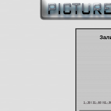
Зали
1 - 30
|
31 - 60
|
61 - 9