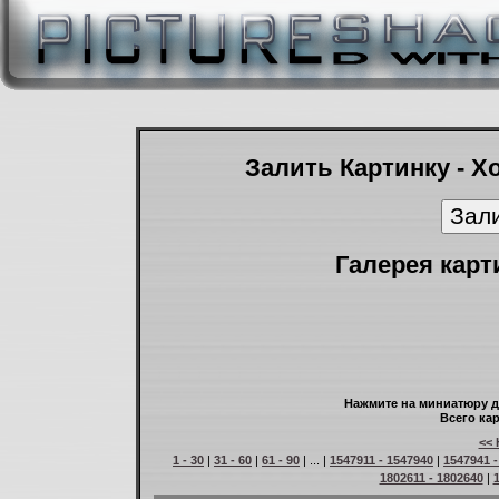
Залить Картинку - Х
Галерея карт
Нажмите на миниатюру д
Всего кар
<< 
1 - 30
|
31 - 60
|
61 - 90
| ... |
1547911 - 1547940
|
1547941 -
1802611 - 1802640
|