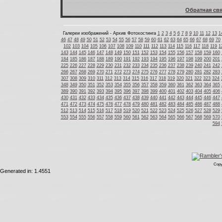
Обратная свя
Галереи изображений - Архив Фотохостинга
1
2
3
4
5
6
7
8
9
10
11
12
13
1
46
47
48
49
50
51
52
53
54
55
56
57
58
59
60
61
62
63
64
65
66
67
68
69
70
102
103
104
105
106
107
108
109
110
111
112
113
114
115
116
117
118
119
1
143
144
145
146
147
148
149
150
151
152
153
154
155
156
157
158
159
160
184
185
186
187
188
189
190
191
192
193
194
195
196
197
198
199
200
201
225
226
227
228
229
230
231
232
233
234
235
236
237
238
239
240
241
242
266
267
268
269
270
271
272
273
274
275
276
277
278
279
280
281
282
283
307
308
309
310
311
312
313
314
315
316
317
318
319
320
321
322
323
324
348
349
350
351
352
353
354
355
356
357
358
359
360
361
362
363
364
365
389
390
391
392
393
394
395
396
397
398
399
400
401
402
403
404
405
406
430
431
432
433
434
435
436
437
438
439
440
441
442
443
444
445
446
447
471
472
473
474
475
476
477
478
479
480
481
482
483
484
485
486
487
488
512
513
514
515
516
517
518
519
520
521
522
523
524
525
526
527
528
529
553
554
555
556
557
558
559
560
561
562
563
564
565
566
567
568
569
570
594
Copy
Generated in: 1.4551