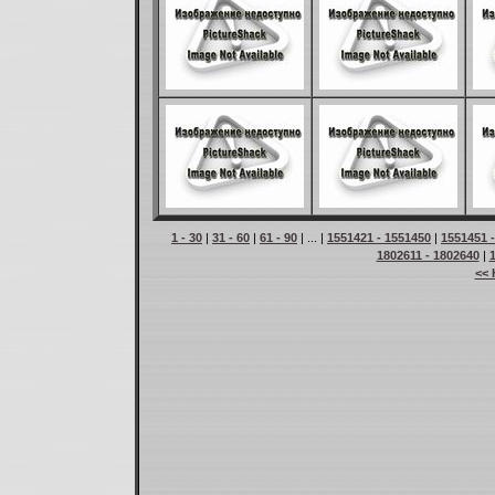
1 - 30
|
31 - 60
|
61 - 90
| ... |
1551421 - 1551450
|
1551451 
1802611 - 1802640
|
<< 