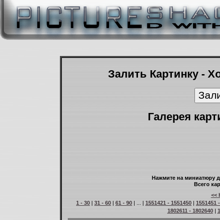
Залить Картинку - Х
Галерея карт
Нажмите на миниатюру д
Всего кар
<< 
1 - 30
|
31 - 60
|
61 - 90
| ... |
1551421 - 1551450
|
1551451 
1802611 - 1802640
|