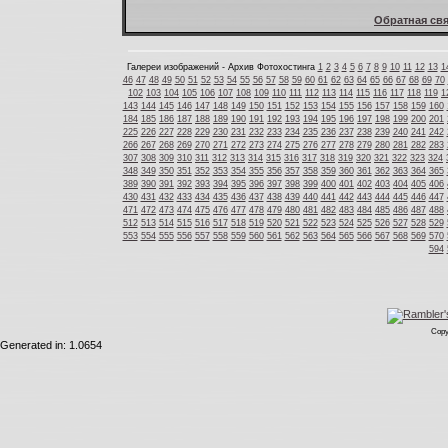
Обратная свя
Галереи изображений - Архив Фотохостинга
1
2
3
4
5
6
7
8
9
10
11
12
13
1
46
47
48
49
50
51
52
53
54
55
56
57
58
59
60
61
62
63
64
65
66
67
68
69
70
102
103
104
105
106
107
108
109
110
111
112
113
114
115
116
117
118
119
1
143
144
145
146
147
148
149
150
151
152
153
154
155
156
157
158
159
160
184
185
186
187
188
189
190
191
192
193
194
195
196
197
198
199
200
201
225
226
227
228
229
230
231
232
233
234
235
236
237
238
239
240
241
242
266
267
268
269
270
271
272
273
274
275
276
277
278
279
280
281
282
283
307
308
309
310
311
312
313
314
315
316
317
318
319
320
321
322
323
324
348
349
350
351
352
353
354
355
356
357
358
359
360
361
362
363
364
365
389
390
391
392
393
394
395
396
397
398
399
400
401
402
403
404
405
406
430
431
432
433
434
435
436
437
438
439
440
441
442
443
444
445
446
447
471
472
473
474
475
476
477
478
479
480
481
482
483
484
485
486
487
488
512
513
514
515
516
517
518
519
520
521
522
523
524
525
526
527
528
529
553
554
555
556
557
558
559
560
561
562
563
564
565
566
567
568
569
570
594
Copy
Generated in: 1.0654