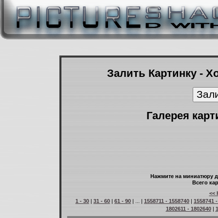
Залить Картинку - Х
Галерея карт
Нажмите на миниатюру д
Всего кар
<< 
1 - 30
|
31 - 60
|
61 - 90
| ... |
1558711 - 1558740
|
1558741 -
1802611 - 1802640
|