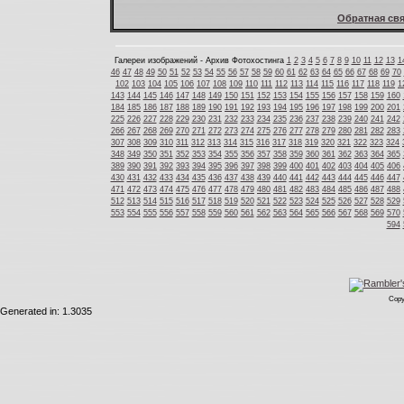
Обратная свя
Галереи изображений - Архив Фотохостинга
1
2
3
4
5
6
7
8
9
10
11
12
13
1
46
47
48
49
50
51
52
53
54
55
56
57
58
59
60
61
62
63
64
65
66
67
68
69
70
102
103
104
105
106
107
108
109
110
111
112
113
114
115
116
117
118
119
1
143
144
145
146
147
148
149
150
151
152
153
154
155
156
157
158
159
160
184
185
186
187
188
189
190
191
192
193
194
195
196
197
198
199
200
201
225
226
227
228
229
230
231
232
233
234
235
236
237
238
239
240
241
242
266
267
268
269
270
271
272
273
274
275
276
277
278
279
280
281
282
283
307
308
309
310
311
312
313
314
315
316
317
318
319
320
321
322
323
324
348
349
350
351
352
353
354
355
356
357
358
359
360
361
362
363
364
365
389
390
391
392
393
394
395
396
397
398
399
400
401
402
403
404
405
406
430
431
432
433
434
435
436
437
438
439
440
441
442
443
444
445
446
447
471
472
473
474
475
476
477
478
479
480
481
482
483
484
485
486
487
488
512
513
514
515
516
517
518
519
520
521
522
523
524
525
526
527
528
529
553
554
555
556
557
558
559
560
561
562
563
564
565
566
567
568
569
570
594
Copy
Generated in: 1.3035