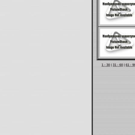
1 - 30
|
31 - 60
|
61 - 9