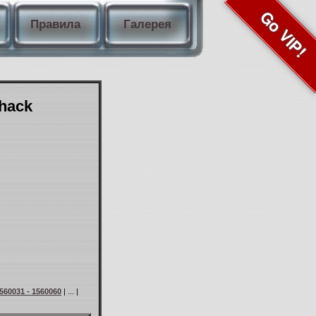
Go VIP!
Правила
Галерея
Shack
560031 - 1560060
| ... |