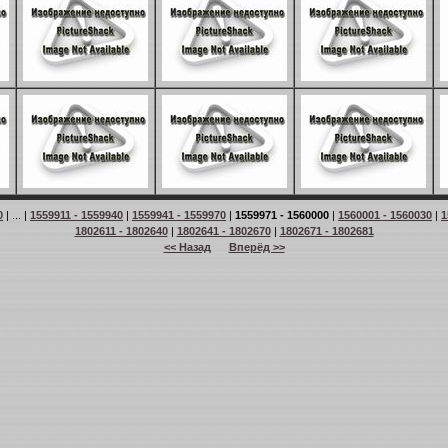
0
| ... |
1559911 - 1559940
|
1559941 - 1559970
|
1559971 - 1560000
|
1560001 - 1560030
|
1
1802611 - 1802640
|
1802641 - 1802670
|
1802671 - 1802681
<< Назад
Вперёд >>