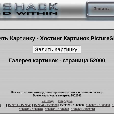
Залить
ть Картинку - Хостинг Картинок Picture
Галерея картинок - страница 52000
Нажмите на миниатюру для открытия картинки в полный размер.
Всего картинок в галерее: 1802681
<< Назад
Вперёд >>
0
| ... |
1559911 - 1559940
|
1559941 - 1559970
|
1559971 - 1560000
|
1560001 - 1560030
|
1
1802611 - 1802640
|
1802641 - 1802670
|
1802671 - 1802681