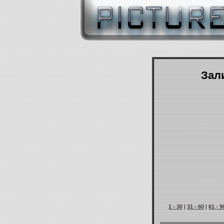
Зали
1 - 30
|
31 - 60
|
61 - 9