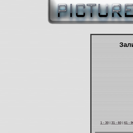
Зали
1 - 30
|
31 - 60
|
61 - 9