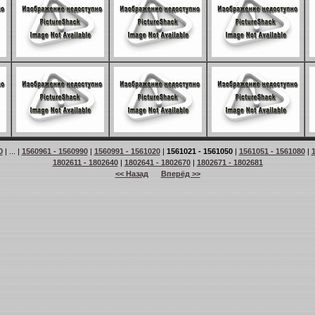
0
| ... |
1560961 - 1560990
|
1560991 - 1561020
|
1561021 - 1561050
|
1561051 - 1561080
|
1
1802611 - 1802640
|
1802641 - 1802670
|
1802671 - 1802681
<< Назад
Вперёд >>