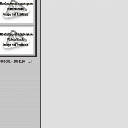
561081 - 1561110
| ... |