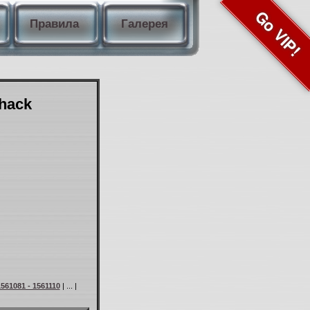
Go VIP!
Правила
Галерея
Shack
561081 - 1561110
| ... |