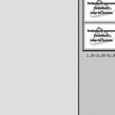
1 - 30
|
31 - 60
|
61 - 9