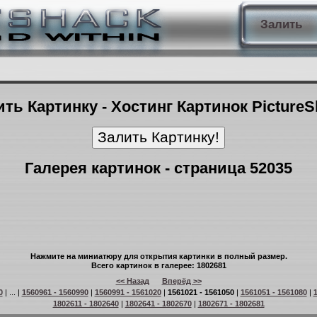
Залить
ть Картинку - Хостинг Картинок Picture
Галерея картинок - страница 52035
Нажмите на миниатюру для открытия картинки в полный размер.
Всего картинок в галерее: 1802681
<< Назад
Вперёд >>
0
| ... |
1560961 - 1560990
|
1560991 - 1561020
|
1561021 - 1561050
|
1561051 - 1561080
|
1
1802611 - 1802640
|
1802641 - 1802670
|
1802671 - 1802681