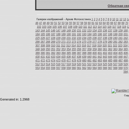
Обратная свя
Галереи изображений - Архив Фотохостинга
1
2
3
4
5
6
7
8
9
10
11
12
13
1
46
47
48
49
50
51
52
53
54
55
56
57
58
59
60
61
62
63
64
65
66
67
68
69
70
102
103
104
105
106
107
108
109
110
111
112
113
114
115
116
117
118
119
1
143
144
145
146
147
148
149
150
151
152
153
154
155
156
157
158
159
160
184
185
186
187
188
189
190
191
192
193
194
195
196
197
198
199
200
201
225
226
227
228
229
230
231
232
233
234
235
236
237
238
239
240
241
242
266
267
268
269
270
271
272
273
274
275
276
277
278
279
280
281
282
283
307
308
309
310
311
312
313
314
315
316
317
318
319
320
321
322
323
324
348
349
350
351
352
353
354
355
356
357
358
359
360
361
362
363
364
365
389
390
391
392
393
394
395
396
397
398
399
400
401
402
403
404
405
406
430
431
432
433
434
435
436
437
438
439
440
441
442
443
444
445
446
447
471
472
473
474
475
476
477
478
479
480
481
482
483
484
485
486
487
488
512
513
514
515
516
517
518
519
520
521
522
523
524
525
526
527
528
529
553
554
555
556
557
558
559
560
561
562
563
564
565
566
567
568
569
570
594
Copy
Generated in: 1.2968