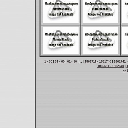
1 - 30
|
31 - 60
|
61 - 90
| ... |
1561711 - 1561740
|
1561741 -
1802611 - 1802640
|
<< 