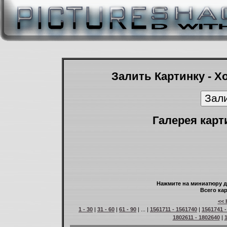
Залить Картинку - Х
Галерея карт
Нажмите на миниатюру д
Всего кар
<< 
1 - 30
|
31 - 60
|
61 - 90
| ... |
1561711 - 1561740
|
1561741 -
1802611 - 1802640
|