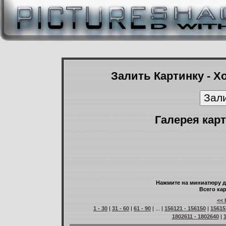
Залить Картинку - Х
Галерея карт
Нажмите на миниатюру д
Всего кар
<< 
1 - 30
|
31 - 60
|
61 - 90
| ... |
156121 - 156150
|
15615
1802611 - 1802640
|