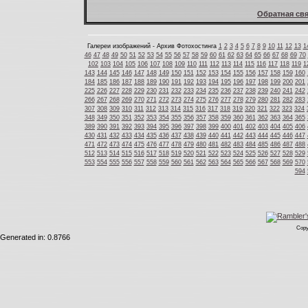
Обратная свя
Галереи изображений - Архив Фотохостинга
1
2
3
4
5
6
7
8
9
10
11
12
13
1
46
47
48
49
50
51
52
53
54
55
56
57
58
59
60
61
62
63
64
65
66
67
68
69
70
102
103
104
105
106
107
108
109
110
111
112
113
114
115
116
117
118
119
1
143
144
145
146
147
148
149
150
151
152
153
154
155
156
157
158
159
160
184
185
186
187
188
189
190
191
192
193
194
195
196
197
198
199
200
201
225
226
227
228
229
230
231
232
233
234
235
236
237
238
239
240
241
242
266
267
268
269
270
271
272
273
274
275
276
277
278
279
280
281
282
283
307
308
309
310
311
312
313
314
315
316
317
318
319
320
321
322
323
324
348
349
350
351
352
353
354
355
356
357
358
359
360
361
362
363
364
365
389
390
391
392
393
394
395
396
397
398
399
400
401
402
403
404
405
406
430
431
432
433
434
435
436
437
438
439
440
441
442
443
444
445
446
447
471
472
473
474
475
476
477
478
479
480
481
482
483
484
485
486
487
488
512
513
514
515
516
517
518
519
520
521
522
523
524
525
526
527
528
529
553
554
555
556
557
558
559
560
561
562
563
564
565
566
567
568
569
570
594
Copy
Generated in: 0.8766