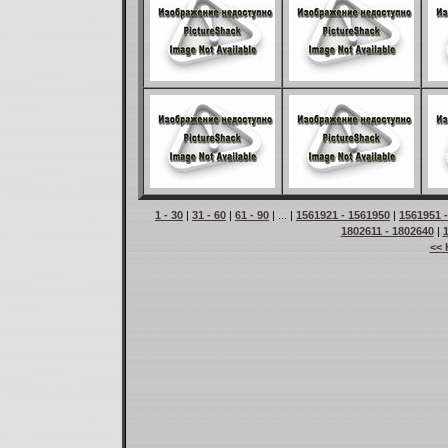
1 - 30
|
31 - 60
|
61 - 90
| ... |
1561921 - 1561950
|
1561951 
1802611 - 1802640
|
<< 