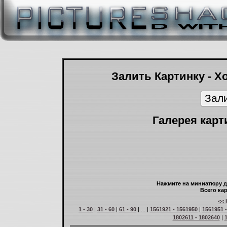
Залить Картинку - Х
Галерея карт
Нажмите на миниатюру д
Всего кар
<< 
1 - 30
|
31 - 60
|
61 - 90
| ... |
1561921 - 1561950
|
1561951 
1802611 - 1802640
|