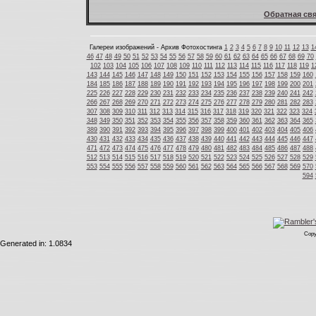
Обратная свя
Галереи изображений - Архив Фотохостинга
1
2
3
4
5
6
7
8
9
10
11
12
13
1
46
47
48
49
50
51
52
53
54
55
56
57
58
59
60
61
62
63
64
65
66
67
68
69
70
102
103
104
105
106
107
108
109
110
111
112
113
114
115
116
117
118
119
1
143
144
145
146
147
148
149
150
151
152
153
154
155
156
157
158
159
160
184
185
186
187
188
189
190
191
192
193
194
195
196
197
198
199
200
201
225
226
227
228
229
230
231
232
233
234
235
236
237
238
239
240
241
242
266
267
268
269
270
271
272
273
274
275
276
277
278
279
280
281
282
283
307
308
309
310
311
312
313
314
315
316
317
318
319
320
321
322
323
324
348
349
350
351
352
353
354
355
356
357
358
359
360
361
362
363
364
365
389
390
391
392
393
394
395
396
397
398
399
400
401
402
403
404
405
406
430
431
432
433
434
435
436
437
438
439
440
441
442
443
444
445
446
447
471
472
473
474
475
476
477
478
479
480
481
482
483
484
485
486
487
488
512
513
514
515
516
517
518
519
520
521
522
523
524
525
526
527
528
529
553
554
555
556
557
558
559
560
561
562
563
564
565
566
567
568
569
570
594
Copy
Generated in: 1.0834