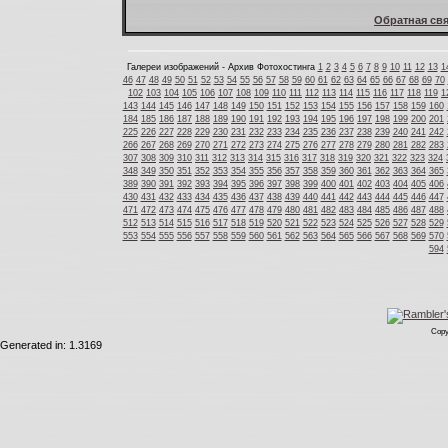
Обратная свя
Галереи изображений - Архив Фотохостинга
1
2
3
4
5
6
7
8
9
10
11
12
13
1
46
47
48
49
50
51
52
53
54
55
56
57
58
59
60
61
62
63
64
65
66
67
68
69
70
102
103
104
105
106
107
108
109
110
111
112
113
114
115
116
117
118
119
1
143
144
145
146
147
148
149
150
151
152
153
154
155
156
157
158
159
160
184
185
186
187
188
189
190
191
192
193
194
195
196
197
198
199
200
201
225
226
227
228
229
230
231
232
233
234
235
236
237
238
239
240
241
242
266
267
268
269
270
271
272
273
274
275
276
277
278
279
280
281
282
283
307
308
309
310
311
312
313
314
315
316
317
318
319
320
321
322
323
324
348
349
350
351
352
353
354
355
356
357
358
359
360
361
362
363
364
365
389
390
391
392
393
394
395
396
397
398
399
400
401
402
403
404
405
406
430
431
432
433
434
435
436
437
438
439
440
441
442
443
444
445
446
447
471
472
473
474
475
476
477
478
479
480
481
482
483
484
485
486
487
488
512
513
514
515
516
517
518
519
520
521
522
523
524
525
526
527
528
529
553
554
555
556
557
558
559
560
561
562
563
564
565
566
567
568
569
570
594
Copy
Generated in: 1.3169