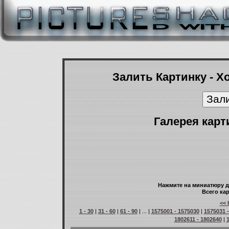
Залить Картинку - Х
Галерея карт
Нажмите на миниатюру д
Всего кар
<< 
1 - 30
|
31 - 60
|
61 - 90
| ... |
1575001 - 1575030
|
1575031 
1802611 - 1802640
|