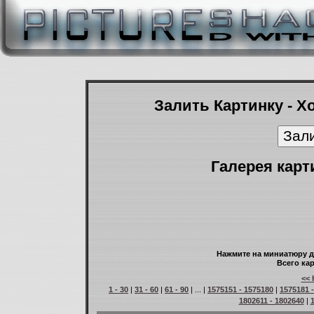
Залить Картинку - Х
Галерея карт
Нажмите на миниатюру д
Всего кар
<< 
1 - 30
|
31 - 60
|
61 - 90
| ... |
1575151 - 1575180
|
1575181 
1802611 - 1802640
|