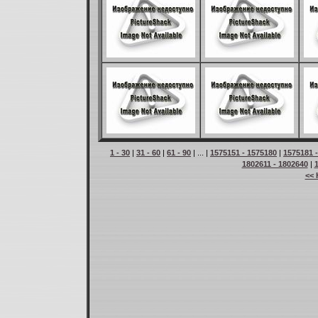
1 - 30
|
31 - 60
|
61 - 90
| ... |
1575151 - 1575180
|
1575181 
1802611 - 1802640
|
<< 