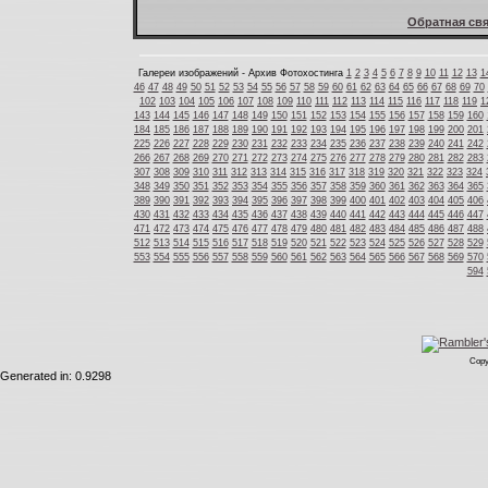
Обратная свя
Галереи изображений - Архив Фотохостинга
1
2
3
4
5
6
7
8
9
10
11
12
13
1
46
47
48
49
50
51
52
53
54
55
56
57
58
59
60
61
62
63
64
65
66
67
68
69
70
102
103
104
105
106
107
108
109
110
111
112
113
114
115
116
117
118
119
1
143
144
145
146
147
148
149
150
151
152
153
154
155
156
157
158
159
160
184
185
186
187
188
189
190
191
192
193
194
195
196
197
198
199
200
201
225
226
227
228
229
230
231
232
233
234
235
236
237
238
239
240
241
242
266
267
268
269
270
271
272
273
274
275
276
277
278
279
280
281
282
283
307
308
309
310
311
312
313
314
315
316
317
318
319
320
321
322
323
324
348
349
350
351
352
353
354
355
356
357
358
359
360
361
362
363
364
365
389
390
391
392
393
394
395
396
397
398
399
400
401
402
403
404
405
406
430
431
432
433
434
435
436
437
438
439
440
441
442
443
444
445
446
447
471
472
473
474
475
476
477
478
479
480
481
482
483
484
485
486
487
488
512
513
514
515
516
517
518
519
520
521
522
523
524
525
526
527
528
529
553
554
555
556
557
558
559
560
561
562
563
564
565
566
567
568
569
570
594
Copy
Generated in: 0.9298