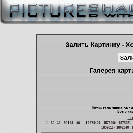
Залить Картинку - Х
Галерея карт
Нажмите на миниатюру д
Всего кар
<< 
1 - 30
|
31 - 60
|
61 - 90
| ... |
1575421 - 1575450
|
1575451 
1802611 - 1802640
|