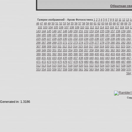
Обратная свя
Галереи изображений - Архив Фотохостинга
1
2
3
4
5
6
7
8
9
10
11
12
13
1
46
47
48
49
50
51
52
53
54
55
56
57
58
59
60
61
62
63
64
65
66
67
68
69
70
102
103
104
105
106
107
108
109
110
111
112
113
114
115
116
117
118
119
1
143
144
145
146
147
148
149
150
151
152
153
154
155
156
157
158
159
160
184
185
186
187
188
189
190
191
192
193
194
195
196
197
198
199
200
201
225
226
227
228
229
230
231
232
233
234
235
236
237
238
239
240
241
242
266
267
268
269
270
271
272
273
274
275
276
277
278
279
280
281
282
283
307
308
309
310
311
312
313
314
315
316
317
318
319
320
321
322
323
324
348
349
350
351
352
353
354
355
356
357
358
359
360
361
362
363
364
365
389
390
391
392
393
394
395
396
397
398
399
400
401
402
403
404
405
406
430
431
432
433
434
435
436
437
438
439
440
441
442
443
444
445
446
447
471
472
473
474
475
476
477
478
479
480
481
482
483
484
485
486
487
488
512
513
514
515
516
517
518
519
520
521
522
523
524
525
526
527
528
529
553
554
555
556
557
558
559
560
561
562
563
564
565
566
567
568
569
570
594
Copy
Generated in: 1.3186