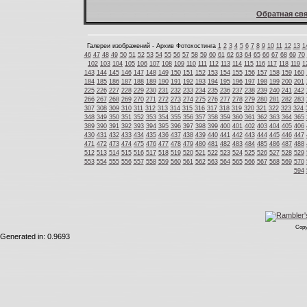
Обратная свя
Галереи изображений - Архив Фотохостинга
1
2
3
4
5
6
7
8
9
10
11
12
13
1
46
47
48
49
50
51
52
53
54
55
56
57
58
59
60
61
62
63
64
65
66
67
68
69
70
102
103
104
105
106
107
108
109
110
111
112
113
114
115
116
117
118
119
1
143
144
145
146
147
148
149
150
151
152
153
154
155
156
157
158
159
160
184
185
186
187
188
189
190
191
192
193
194
195
196
197
198
199
200
201
225
226
227
228
229
230
231
232
233
234
235
236
237
238
239
240
241
242
266
267
268
269
270
271
272
273
274
275
276
277
278
279
280
281
282
283
307
308
309
310
311
312
313
314
315
316
317
318
319
320
321
322
323
324
348
349
350
351
352
353
354
355
356
357
358
359
360
361
362
363
364
365
389
390
391
392
393
394
395
396
397
398
399
400
401
402
403
404
405
406
430
431
432
433
434
435
436
437
438
439
440
441
442
443
444
445
446
447
471
472
473
474
475
476
477
478
479
480
481
482
483
484
485
486
487
488
512
513
514
515
516
517
518
519
520
521
522
523
524
525
526
527
528
529
553
554
555
556
557
558
559
560
561
562
563
564
565
566
567
568
569
570
594
Copy
Generated in: 0.9693