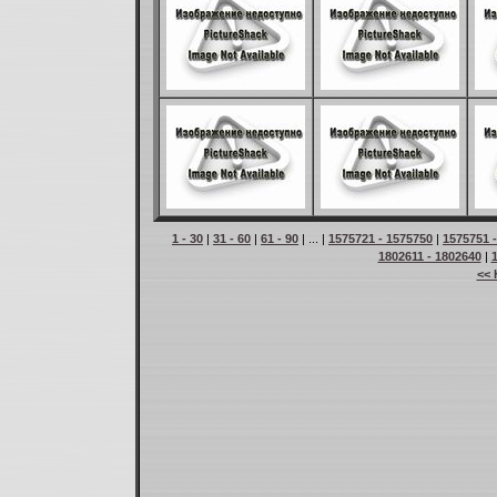
1 - 30
|
31 - 60
|
61 - 90
| ... |
1575721 - 1575750
|
1575751 
1802611 - 1802640
|
<< 