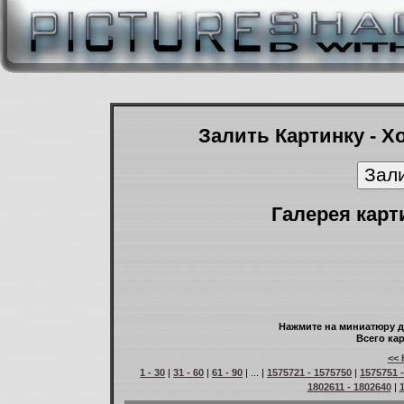
Залить Картинку - Х
Галерея карт
Нажмите на миниатюру д
Всего кар
<< 
1 - 30
|
31 - 60
|
61 - 90
| ... |
1575721 - 1575750
|
1575751 
1802611 - 1802640
|