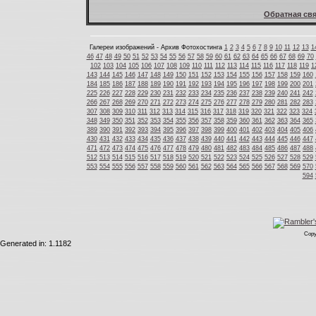
Обратная свя
Галереи изображений - Архив Фотохостинга
1
2
3
4
5
6
7
8
9
10
11
12
13
1
46
47
48
49
50
51
52
53
54
55
56
57
58
59
60
61
62
63
64
65
66
67
68
69
70
102
103
104
105
106
107
108
109
110
111
112
113
114
115
116
117
118
119
1
143
144
145
146
147
148
149
150
151
152
153
154
155
156
157
158
159
160
184
185
186
187
188
189
190
191
192
193
194
195
196
197
198
199
200
201
225
226
227
228
229
230
231
232
233
234
235
236
237
238
239
240
241
242
266
267
268
269
270
271
272
273
274
275
276
277
278
279
280
281
282
283
307
308
309
310
311
312
313
314
315
316
317
318
319
320
321
322
323
324
348
349
350
351
352
353
354
355
356
357
358
359
360
361
362
363
364
365
389
390
391
392
393
394
395
396
397
398
399
400
401
402
403
404
405
406
430
431
432
433
434
435
436
437
438
439
440
441
442
443
444
445
446
447
471
472
473
474
475
476
477
478
479
480
481
482
483
484
485
486
487
488
512
513
514
515
516
517
518
519
520
521
522
523
524
525
526
527
528
529
553
554
555
556
557
558
559
560
561
562
563
564
565
566
567
568
569
570
594
Copy
Generated in: 1.1182