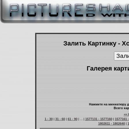
Залить Картинку - Х
Галерея карт
Нажмите на миниатюру д
Всего кар
<< 
1 - 30
|
31 - 60
|
61 - 90
| ... |
1577131 - 1577160
|
1577161 
1802611 - 1802640
|