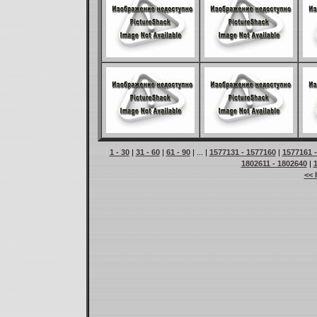
1 - 30
|
31 - 60
|
61 - 90
| ... |
1577131 - 1577160
|
1577161 
1802611 - 1802640
|
<< 