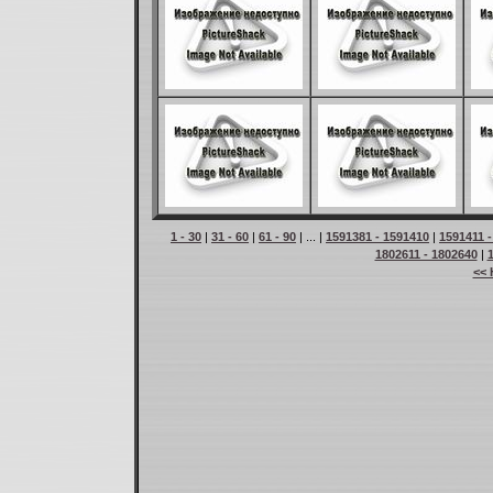
1 - 30
|
31 - 60
|
61 - 90
| ... |
1591381 - 1591410
|
1591411 
1802611 - 1802640
|
<< 