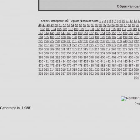
Обратная свя
Галереи изображений - Архив Фотохостинга
1
2
3
4
5
6
7
8
9
10
11
12
13
1
46
47
48
49
50
51
52
53
54
55
56
57
58
59
60
61
62
63
64
65
66
67
68
69
70
102
103
104
105
106
107
108
109
110
111
112
113
114
115
116
117
118
119
1
143
144
145
146
147
148
149
150
151
152
153
154
155
156
157
158
159
160
184
185
186
187
188
189
190
191
192
193
194
195
196
197
198
199
200
201
225
226
227
228
229
230
231
232
233
234
235
236
237
238
239
240
241
242
266
267
268
269
270
271
272
273
274
275
276
277
278
279
280
281
282
283
307
308
309
310
311
312
313
314
315
316
317
318
319
320
321
322
323
324
348
349
350
351
352
353
354
355
356
357
358
359
360
361
362
363
364
365
389
390
391
392
393
394
395
396
397
398
399
400
401
402
403
404
405
406
430
431
432
433
434
435
436
437
438
439
440
441
442
443
444
445
446
447
471
472
473
474
475
476
477
478
479
480
481
482
483
484
485
486
487
488
512
513
514
515
516
517
518
519
520
521
522
523
524
525
526
527
528
529
553
554
555
556
557
558
559
560
561
562
563
564
565
566
567
568
569
570
594
Copy
Generated in: 1.0881