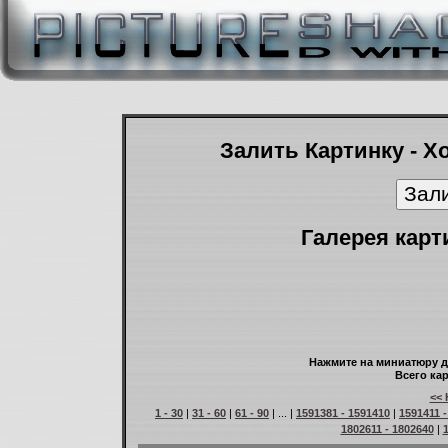
Залить Картинку - Х
Галерея карт
Нажмите на миниатюру д
Всего кар
<< 
1 - 30
|
31 - 60
|
61 - 90
| ... |
1591381 - 1591410
|
1591411 
1802611 - 1802640
|