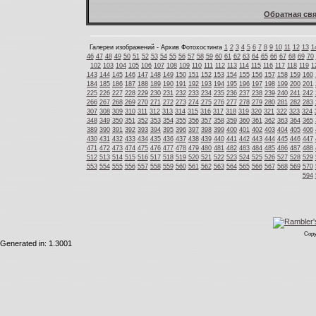
Обратная свя
Галереи изображений - Архив Фотохостинга
1
2
3
4
5
6
7
8
9
10
11
12
13
1
46
47
48
49
50
51
52
53
54
55
56
57
58
59
60
61
62
63
64
65
66
67
68
69
70
102
103
104
105
106
107
108
109
110
111
112
113
114
115
116
117
118
119
1
143
144
145
146
147
148
149
150
151
152
153
154
155
156
157
158
159
160
184
185
186
187
188
189
190
191
192
193
194
195
196
197
198
199
200
201
225
226
227
228
229
230
231
232
233
234
235
236
237
238
239
240
241
242
266
267
268
269
270
271
272
273
274
275
276
277
278
279
280
281
282
283
307
308
309
310
311
312
313
314
315
316
317
318
319
320
321
322
323
324
348
349
350
351
352
353
354
355
356
357
358
359
360
361
362
363
364
365
389
390
391
392
393
394
395
396
397
398
399
400
401
402
403
404
405
406
430
431
432
433
434
435
436
437
438
439
440
441
442
443
444
445
446
447
471
472
473
474
475
476
477
478
479
480
481
482
483
484
485
486
487
488
512
513
514
515
516
517
518
519
520
521
522
523
524
525
526
527
528
529
553
554
555
556
557
558
559
560
561
562
563
564
565
566
567
568
569
570
594
Copy
Generated in: 1.3001