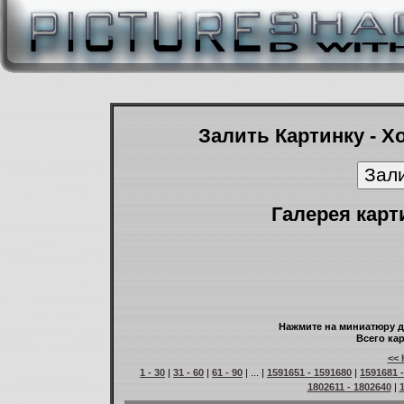
Залить Картинку - Х
Галерея карт
Нажмите на миниатюру д
Всего кар
<< 
1 - 30
|
31 - 60
|
61 - 90
| ... |
1591651 - 1591680
|
1591681 
1802611 - 1802640
|