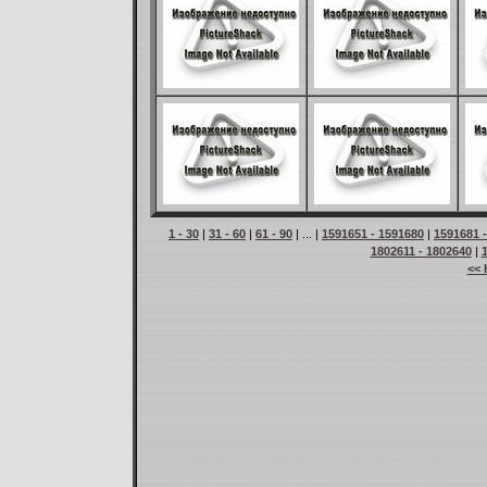
1 - 30
|
31 - 60
|
61 - 90
| ... |
1591651 - 1591680
|
1591681 
1802611 - 1802640
|
<< 