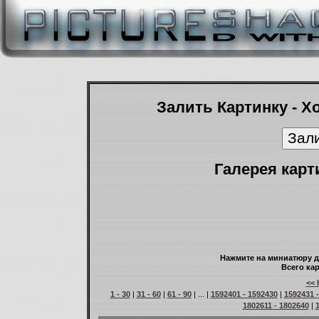
Залить Картинку - Х
Галерея карт
Нажмите на миниатюру д
Всего кар
<< 
1 - 30
|
31 - 60
|
61 - 90
| ... |
1592401 - 1592430
|
1592431 
1802611 - 1802640
|