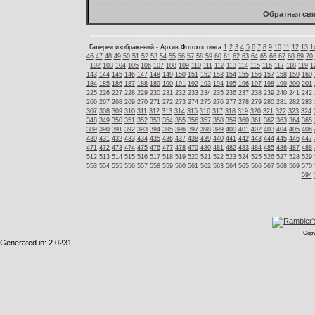
Обратная свя
Галереи изображений - Архив Фотохостинга
1
2
3
4
5
6
7
8
9
10
11
12
13
1
46
47
48
49
50
51
52
53
54
55
56
57
58
59
60
61
62
63
64
65
66
67
68
69
70
102
103
104
105
106
107
108
109
110
111
112
113
114
115
116
117
118
119
1
143
144
145
146
147
148
149
150
151
152
153
154
155
156
157
158
159
160
184
185
186
187
188
189
190
191
192
193
194
195
196
197
198
199
200
201
225
226
227
228
229
230
231
232
233
234
235
236
237
238
239
240
241
242
266
267
268
269
270
271
272
273
274
275
276
277
278
279
280
281
282
283
307
308
309
310
311
312
313
314
315
316
317
318
319
320
321
322
323
324
348
349
350
351
352
353
354
355
356
357
358
359
360
361
362
363
364
365
389
390
391
392
393
394
395
396
397
398
399
400
401
402
403
404
405
406
430
431
432
433
434
435
436
437
438
439
440
441
442
443
444
445
446
447
471
472
473
474
475
476
477
478
479
480
481
482
483
484
485
486
487
488
512
513
514
515
516
517
518
519
520
521
522
523
524
525
526
527
528
529
553
554
555
556
557
558
559
560
561
562
563
564
565
566
567
568
569
570
594
Copy
Generated in: 2.0231