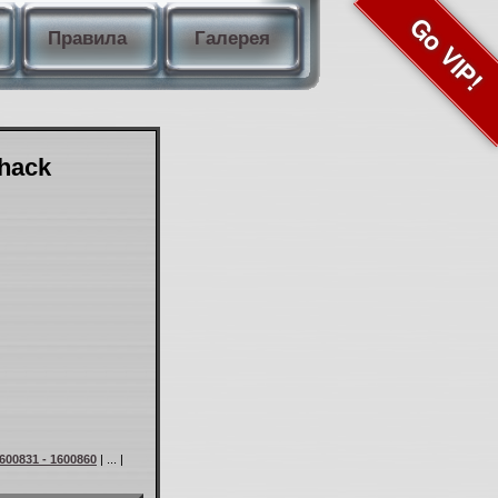
Go VIP!
Правила
Галерея
Shack
600831 - 1600860
| ... |