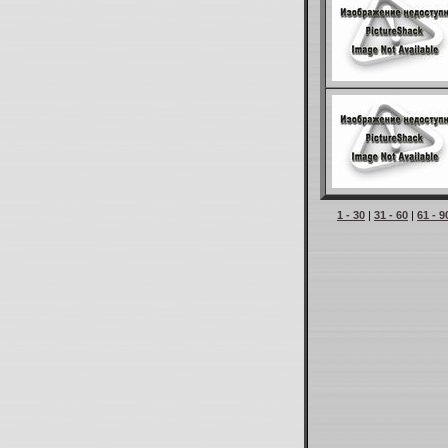
1 - 30
|
31 - 60
|
61 - 9