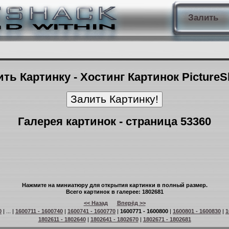
Залить
ть Картинку - Хостинг Картинок Picture
Галерея картинок - страница 53360
Нажмите на миниатюру для открытия картинки в полный размер.
Всего картинок в галерее: 1802681
<< Назад
Вперёд >>
0
| ... |
1600711 - 1600740
|
1600741 - 1600770
|
1600771 - 1600800
|
1600801 - 1600830
|
1
1802611 - 1802640
|
1802641 - 1802670
|
1802671 - 1802681