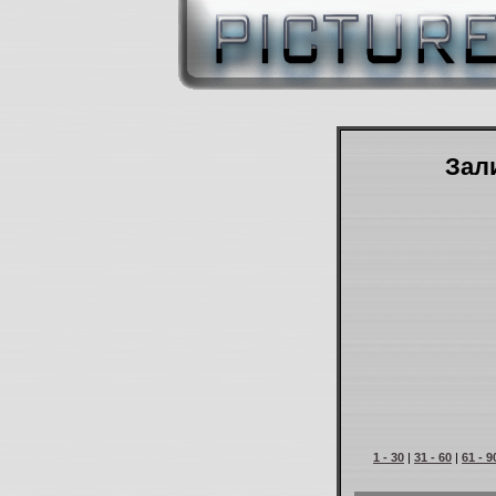
Зали
1 - 30
|
31 - 60
|
61 - 9