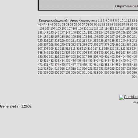
Обратная свя
Галереи изображений - Архив Фотохостинга
1
2
3
4
5
6
7
8
9
10
11
12
13
1
46
47
48
49
50
51
52
53
54
55
56
57
58
59
60
61
62
63
64
65
66
67
68
69
70
102
103
104
105
106
107
108
109
110
111
112
113
114
115
116
117
118
119
1
143
144
145
146
147
148
149
150
151
152
153
154
155
156
157
158
159
160
184
185
186
187
188
189
190
191
192
193
194
195
196
197
198
199
200
201
225
226
227
228
229
230
231
232
233
234
235
236
237
238
239
240
241
242
266
267
268
269
270
271
272
273
274
275
276
277
278
279
280
281
282
283
307
308
309
310
311
312
313
314
315
316
317
318
319
320
321
322
323
324
348
349
350
351
352
353
354
355
356
357
358
359
360
361
362
363
364
365
389
390
391
392
393
394
395
396
397
398
399
400
401
402
403
404
405
406
430
431
432
433
434
435
436
437
438
439
440
441
442
443
444
445
446
447
471
472
473
474
475
476
477
478
479
480
481
482
483
484
485
486
487
488
512
513
514
515
516
517
518
519
520
521
522
523
524
525
526
527
528
529
553
554
555
556
557
558
559
560
561
562
563
564
565
566
567
568
569
570
594
Copy
Generated in: 1.2662