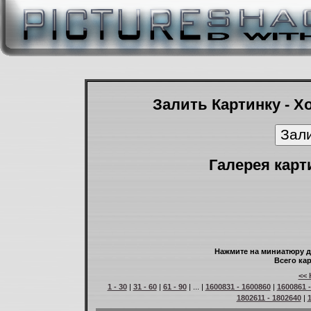
Залить Картинку - Х
Галерея карт
Нажмите на миниатюру д
Всего кар
<< 
1 - 30
|
31 - 60
|
61 - 90
| ... |
1600831 - 1600860
|
1600861 
1802611 - 1802640
|