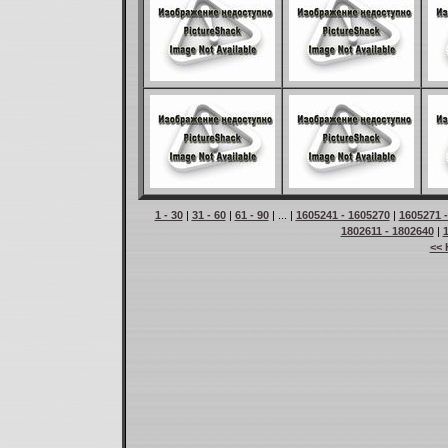
1 - 30
|
31 - 60
|
61 - 90
| ... |
1605241 - 1605270
|
1605271 
1802611 - 1802640
|
<< 