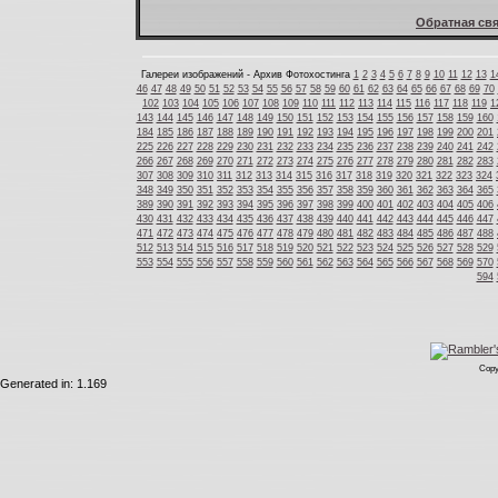
Обратная свя
Галереи изображений - Архив Фотохостинга
1
2
3
4
5
6
7
8
9
10
11
12
13
1
46
47
48
49
50
51
52
53
54
55
56
57
58
59
60
61
62
63
64
65
66
67
68
69
70
102
103
104
105
106
107
108
109
110
111
112
113
114
115
116
117
118
119
1
143
144
145
146
147
148
149
150
151
152
153
154
155
156
157
158
159
160
184
185
186
187
188
189
190
191
192
193
194
195
196
197
198
199
200
201
225
226
227
228
229
230
231
232
233
234
235
236
237
238
239
240
241
242
266
267
268
269
270
271
272
273
274
275
276
277
278
279
280
281
282
283
307
308
309
310
311
312
313
314
315
316
317
318
319
320
321
322
323
324
348
349
350
351
352
353
354
355
356
357
358
359
360
361
362
363
364
365
389
390
391
392
393
394
395
396
397
398
399
400
401
402
403
404
405
406
430
431
432
433
434
435
436
437
438
439
440
441
442
443
444
445
446
447
471
472
473
474
475
476
477
478
479
480
481
482
483
484
485
486
487
488
512
513
514
515
516
517
518
519
520
521
522
523
524
525
526
527
528
529
553
554
555
556
557
558
559
560
561
562
563
564
565
566
567
568
569
570
594
Copy
Generated in: 1.169