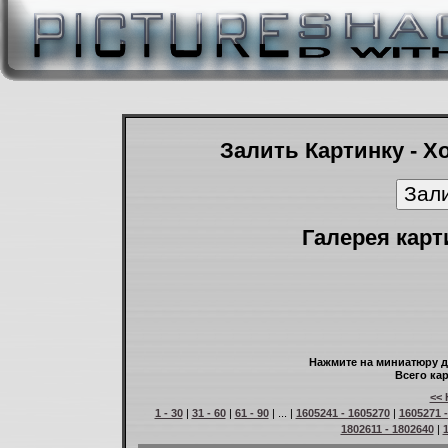
Залить Картинку - Х
Галерея карт
Нажмите на миниатюру д
Всего кар
<< 
1 - 30
|
31 - 60
|
61 - 90
| ... |
1605241 - 1605270
|
1605271 
1802611 - 1802640
|