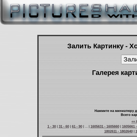
Залить Картинку - Х
Галерея карт
Нажмите на миниатюру д
Всего кар
<< 
1 - 30
|
31 - 60
|
61 - 90
| ... |
1605631 - 1605660
|
1605661 
1802611 - 1802640
|