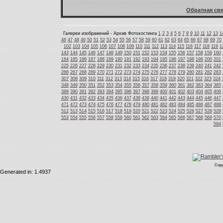
Обратная свя
Галереи изображений - Архив Фотохостинга
1
2
3
4
5
6
7
8
9
10
11
12
13
1
46
47
48
49
50
51
52
53
54
55
56
57
58
59
60
61
62
63
64
65
66
67
68
69
70
102
103
104
105
106
107
108
109
110
111
112
113
114
115
116
117
118
119
1
143
144
145
146
147
148
149
150
151
152
153
154
155
156
157
158
159
160
184
185
186
187
188
189
190
191
192
193
194
195
196
197
198
199
200
201
225
226
227
228
229
230
231
232
233
234
235
236
237
238
239
240
241
242
266
267
268
269
270
271
272
273
274
275
276
277
278
279
280
281
282
283
307
308
309
310
311
312
313
314
315
316
317
318
319
320
321
322
323
324
348
349
350
351
352
353
354
355
356
357
358
359
360
361
362
363
364
365
389
390
391
392
393
394
395
396
397
398
399
400
401
402
403
404
405
406
430
431
432
433
434
435
436
437
438
439
440
441
442
443
444
445
446
447
471
472
473
474
475
476
477
478
479
480
481
482
483
484
485
486
487
488
512
513
514
515
516
517
518
519
520
521
522
523
524
525
526
527
528
529
553
554
555
556
557
558
559
560
561
562
563
564
565
566
567
568
569
570
594
Copy
Generated in: 1.4937