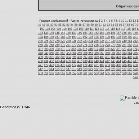
Обратная свя
Галереи изображений - Архив Фотохостинга
1
2
3
4
5
6
7
8
9
10
11
12
13
1
46
47
48
49
50
51
52
53
54
55
56
57
58
59
60
61
62
63
64
65
66
67
68
69
70
102
103
104
105
106
107
108
109
110
111
112
113
114
115
116
117
118
119
1
143
144
145
146
147
148
149
150
151
152
153
154
155
156
157
158
159
160
184
185
186
187
188
189
190
191
192
193
194
195
196
197
198
199
200
201
225
226
227
228
229
230
231
232
233
234
235
236
237
238
239
240
241
242
266
267
268
269
270
271
272
273
274
275
276
277
278
279
280
281
282
283
307
308
309
310
311
312
313
314
315
316
317
318
319
320
321
322
323
324
348
349
350
351
352
353
354
355
356
357
358
359
360
361
362
363
364
365
389
390
391
392
393
394
395
396
397
398
399
400
401
402
403
404
405
406
430
431
432
433
434
435
436
437
438
439
440
441
442
443
444
445
446
447
471
472
473
474
475
476
477
478
479
480
481
482
483
484
485
486
487
488
512
513
514
515
516
517
518
519
520
521
522
523
524
525
526
527
528
529
553
554
555
556
557
558
559
560
561
562
563
564
565
566
567
568
569
570
594
Copy
Generated in: 1.346