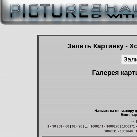
Залить Картинку - Х
Галерея карт
Нажмите на миниатюру д
Всего кар
<< 
1 - 30
|
31 - 60
|
61 - 90
| ... |
1606141 - 1606170
|
1606171 
1802611 - 1802640
|