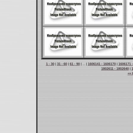
1 - 30
|
31 - 60
|
61 - 90
| ... |
1606141 - 1606170
|
1606171 
1802611 - 1802640
|
<< 