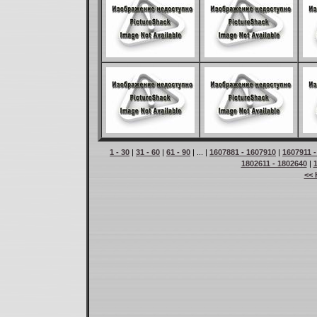
1 - 30
|
31 - 60
|
61 - 90
| ... |
1607881 - 1607910
|
1607911 
1802611 - 1802640
|
<< 