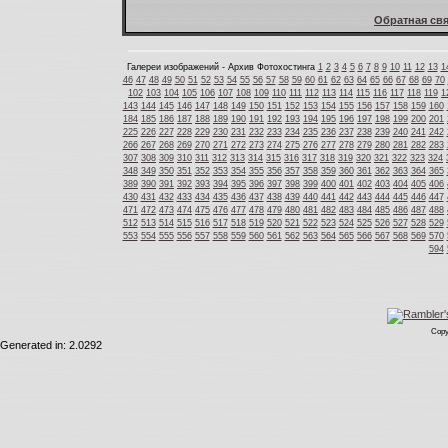
Обратная свя
Галереи изображений - Архив Фотохостинга
1
2
3
4
5
6
7
8
9
10
11
12
13
1
46
47
48
49
50
51
52
53
54
55
56
57
58
59
60
61
62
63
64
65
66
67
68
69
70
102
103
104
105
106
107
108
109
110
111
112
113
114
115
116
117
118
119
1
143
144
145
146
147
148
149
150
151
152
153
154
155
156
157
158
159
160
184
185
186
187
188
189
190
191
192
193
194
195
196
197
198
199
200
201
225
226
227
228
229
230
231
232
233
234
235
236
237
238
239
240
241
242
266
267
268
269
270
271
272
273
274
275
276
277
278
279
280
281
282
283
307
308
309
310
311
312
313
314
315
316
317
318
319
320
321
322
323
324
348
349
350
351
352
353
354
355
356
357
358
359
360
361
362
363
364
365
389
390
391
392
393
394
395
396
397
398
399
400
401
402
403
404
405
406
430
431
432
433
434
435
436
437
438
439
440
441
442
443
444
445
446
447
471
472
473
474
475
476
477
478
479
480
481
482
483
484
485
486
487
488
512
513
514
515
516
517
518
519
520
521
522
523
524
525
526
527
528
529
553
554
555
556
557
558
559
560
561
562
563
564
565
566
567
568
569
570
594
Copy
Generated in: 2.0292