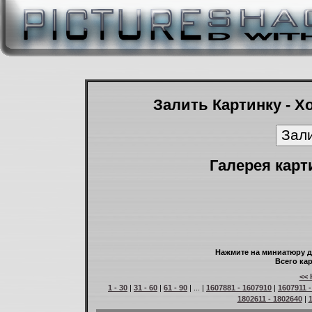
Залить Картинку - Х
Галерея карт
Нажмите на миниатюру д
Всего кар
<< 
1 - 30
|
31 - 60
|
61 - 90
| ... |
1607881 - 1607910
|
1607911 
1802611 - 1802640
|