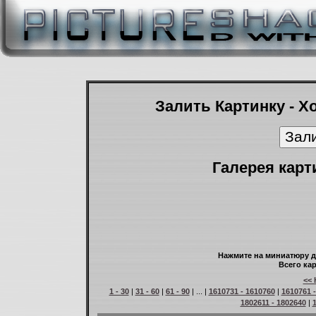
Залить Картинку - Х
Галерея карт
Нажмите на миниатюру д
Всего кар
<< 
1 - 30
|
31 - 60
|
61 - 90
| ... |
1610731 - 1610760
|
1610761 
1802611 - 1802640
|