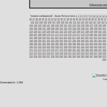
Обратная свя
Галереи изображений - Архив Фотохостинга
1
2
3
4
5
6
7
8
9
10
11
12
13
1
46
47
48
49
50
51
52
53
54
55
56
57
58
59
60
61
62
63
64
65
66
67
68
69
70
102
103
104
105
106
107
108
109
110
111
112
113
114
115
116
117
118
119
1
143
144
145
146
147
148
149
150
151
152
153
154
155
156
157
158
159
160
184
185
186
187
188
189
190
191
192
193
194
195
196
197
198
199
200
201
225
226
227
228
229
230
231
232
233
234
235
236
237
238
239
240
241
242
266
267
268
269
270
271
272
273
274
275
276
277
278
279
280
281
282
283
307
308
309
310
311
312
313
314
315
316
317
318
319
320
321
322
323
324
348
349
350
351
352
353
354
355
356
357
358
359
360
361
362
363
364
365
389
390
391
392
393
394
395
396
397
398
399
400
401
402
403
404
405
406
430
431
432
433
434
435
436
437
438
439
440
441
442
443
444
445
446
447
471
472
473
474
475
476
477
478
479
480
481
482
483
484
485
486
487
488
512
513
514
515
516
517
518
519
520
521
522
523
524
525
526
527
528
529
553
554
555
556
557
558
559
560
561
562
563
564
565
566
567
568
569
570
594
Copy
Generated in: 1.094