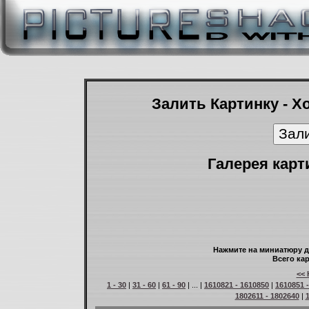
Залить Картинку - Х
Галерея карт
Нажмите на миниатюру д
Всего кар
<< 
1 - 30
|
31 - 60
|
61 - 90
| ... |
1610821 - 1610850
|
1610851 
1802611 - 1802640
|