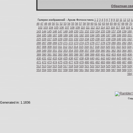
Обратная свя
Галереи изображений - Архив Фотохостинга
1
2
3
4
5
6
7
8
9
10
11
12
13
1
46
47
48
49
50
51
52
53
54
55
56
57
58
59
60
61
62
63
64
65
66
67
68
69
70
102
103
104
105
106
107
108
109
110
111
112
113
114
115
116
117
118
119
1
143
144
145
146
147
148
149
150
151
152
153
154
155
156
157
158
159
160
184
185
186
187
188
189
190
191
192
193
194
195
196
197
198
199
200
201
225
226
227
228
229
230
231
232
233
234
235
236
237
238
239
240
241
242
266
267
268
269
270
271
272
273
274
275
276
277
278
279
280
281
282
283
307
308
309
310
311
312
313
314
315
316
317
318
319
320
321
322
323
324
348
349
350
351
352
353
354
355
356
357
358
359
360
361
362
363
364
365
389
390
391
392
393
394
395
396
397
398
399
400
401
402
403
404
405
406
430
431
432
433
434
435
436
437
438
439
440
441
442
443
444
445
446
447
471
472
473
474
475
476
477
478
479
480
481
482
483
484
485
486
487
488
512
513
514
515
516
517
518
519
520
521
522
523
524
525
526
527
528
529
553
554
555
556
557
558
559
560
561
562
563
564
565
566
567
568
569
570
594
Copy
Generated in: 1.1836