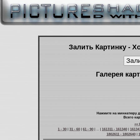
Залить Картинку - Х
Галерея карт
Нажмите на миниатюру д
Всего кар
<< 
1 - 30
|
31 - 60
|
61 - 90
| ... |
161311 - 161340
|
16134
1802611 - 1802640
|