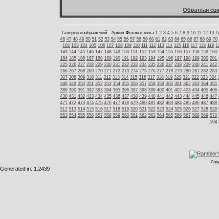
Обратная свя
Галереи изображений - Архив Фотохостинга
1
2
3
4
5
6
7
8
9
10
11
12
13
1
46
47
48
49
50
51
52
53
54
55
56
57
58
59
60
61
62
63
64
65
66
67
68
69
70
102
103
104
105
106
107
108
109
110
111
112
113
114
115
116
117
118
119
1
143
144
145
146
147
148
149
150
151
152
153
154
155
156
157
158
159
160
184
185
186
187
188
189
190
191
192
193
194
195
196
197
198
199
200
201
225
226
227
228
229
230
231
232
233
234
235
236
237
238
239
240
241
242
266
267
268
269
270
271
272
273
274
275
276
277
278
279
280
281
282
283
307
308
309
310
311
312
313
314
315
316
317
318
319
320
321
322
323
324
348
349
350
351
352
353
354
355
356
357
358
359
360
361
362
363
364
365
389
390
391
392
393
394
395
396
397
398
399
400
401
402
403
404
405
406
430
431
432
433
434
435
436
437
438
439
440
441
442
443
444
445
446
447
471
472
473
474
475
476
477
478
479
480
481
482
483
484
485
486
487
488
512
513
514
515
516
517
518
519
520
521
522
523
524
525
526
527
528
529
553
554
555
556
557
558
559
560
561
562
563
564
565
566
567
568
569
570
594
Copy
Generated in: 1.2439