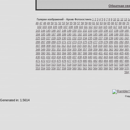
Обратная свя
Галереи изображений - Архив Фотохостинга
1
2
3
4
5
6
7
8
9
10
11
12
13
1
46
47
48
49
50
51
52
53
54
55
56
57
58
59
60
61
62
63
64
65
66
67
68
69
70
102
103
104
105
106
107
108
109
110
111
112
113
114
115
116
117
118
119
1
143
144
145
146
147
148
149
150
151
152
153
154
155
156
157
158
159
160
184
185
186
187
188
189
190
191
192
193
194
195
196
197
198
199
200
201
225
226
227
228
229
230
231
232
233
234
235
236
237
238
239
240
241
242
266
267
268
269
270
271
272
273
274
275
276
277
278
279
280
281
282
283
307
308
309
310
311
312
313
314
315
316
317
318
319
320
321
322
323
324
348
349
350
351
352
353
354
355
356
357
358
359
360
361
362
363
364
365
389
390
391
392
393
394
395
396
397
398
399
400
401
402
403
404
405
406
430
431
432
433
434
435
436
437
438
439
440
441
442
443
444
445
446
447
471
472
473
474
475
476
477
478
479
480
481
482
483
484
485
486
487
488
512
513
514
515
516
517
518
519
520
521
522
523
524
525
526
527
528
529
553
554
555
556
557
558
559
560
561
562
563
564
565
566
567
568
569
570
594
Copy
Generated in: 1.5614