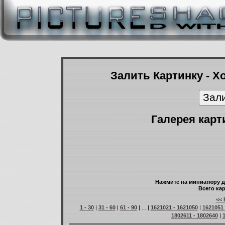
Залить Картинку - Х
Галерея карт
Нажмите на миниатюру д
Всего кар
<< 
1 - 30
|
31 - 60
|
61 - 90
| ... |
1621021 - 1621050
|
1621051 
1802611 - 1802640
|