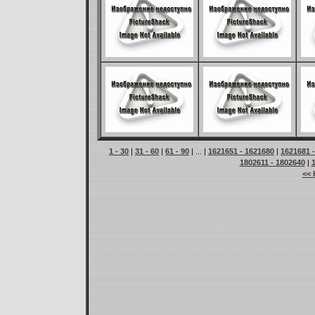
1 - 30
|
31 - 60
|
61 - 90
| ... |
1621651 - 1621680
|
1621681 
1802611 - 1802640
|
<< 