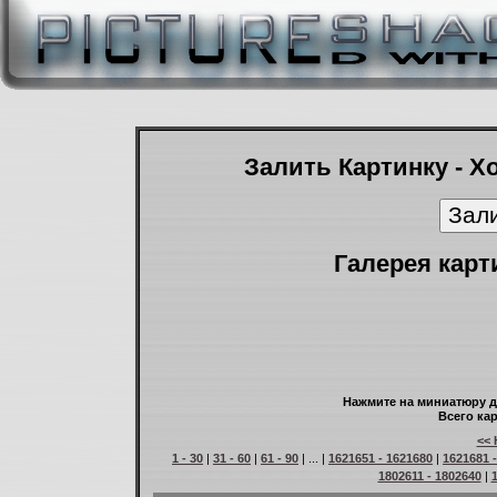
Залить Картинку - Х
Галерея карт
Нажмите на миниатюру д
Всего кар
<< 
1 - 30
|
31 - 60
|
61 - 90
| ... |
1621651 - 1621680
|
1621681 
1802611 - 1802640
|