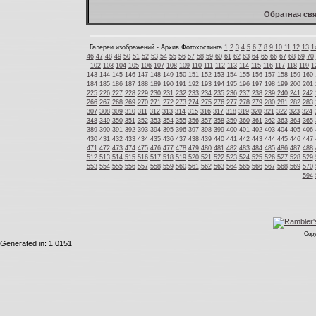
Обратная свя
Галереи изображений - Архив Фотохостинга
1
2
3
4
5
6
7
8
9
10
11
12
13
1
46
47
48
49
50
51
52
53
54
55
56
57
58
59
60
61
62
63
64
65
66
67
68
69
70
102
103
104
105
106
107
108
109
110
111
112
113
114
115
116
117
118
119
1
143
144
145
146
147
148
149
150
151
152
153
154
155
156
157
158
159
160
184
185
186
187
188
189
190
191
192
193
194
195
196
197
198
199
200
201
225
226
227
228
229
230
231
232
233
234
235
236
237
238
239
240
241
242
266
267
268
269
270
271
272
273
274
275
276
277
278
279
280
281
282
283
307
308
309
310
311
312
313
314
315
316
317
318
319
320
321
322
323
324
348
349
350
351
352
353
354
355
356
357
358
359
360
361
362
363
364
365
389
390
391
392
393
394
395
396
397
398
399
400
401
402
403
404
405
406
430
431
432
433
434
435
436
437
438
439
440
441
442
443
444
445
446
447
471
472
473
474
475
476
477
478
479
480
481
482
483
484
485
486
487
488
512
513
514
515
516
517
518
519
520
521
522
523
524
525
526
527
528
529
553
554
555
556
557
558
559
560
561
562
563
564
565
566
567
568
569
570
594
Copy
Generated in: 1.0151