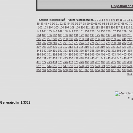
Обратная свя
Галереи изображений - Архив Фотохостинга
1
2
3
4
5
6
7
8
9
10
11
12
13
1
46
47
48
49
50
51
52
53
54
55
56
57
58
59
60
61
62
63
64
65
66
67
68
69
70
102
103
104
105
106
107
108
109
110
111
112
113
114
115
116
117
118
119
1
143
144
145
146
147
148
149
150
151
152
153
154
155
156
157
158
159
160
184
185
186
187
188
189
190
191
192
193
194
195
196
197
198
199
200
201
225
226
227
228
229
230
231
232
233
234
235
236
237
238
239
240
241
242
266
267
268
269
270
271
272
273
274
275
276
277
278
279
280
281
282
283
307
308
309
310
311
312
313
314
315
316
317
318
319
320
321
322
323
324
348
349
350
351
352
353
354
355
356
357
358
359
360
361
362
363
364
365
389
390
391
392
393
394
395
396
397
398
399
400
401
402
403
404
405
406
430
431
432
433
434
435
436
437
438
439
440
441
442
443
444
445
446
447
471
472
473
474
475
476
477
478
479
480
481
482
483
484
485
486
487
488
512
513
514
515
516
517
518
519
520
521
522
523
524
525
526
527
528
529
553
554
555
556
557
558
559
560
561
562
563
564
565
566
567
568
569
570
594
Copy
Generated in: 1.3329