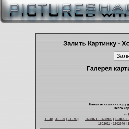
Залить Картинку - Х
Галерея карт
Нажмите на миниатюру д
Всего кар
<< 
1 - 30
|
31 - 60
|
61 - 90
| ... |
1638871 - 1638900
|
1638901 
1802611 - 1802640
|