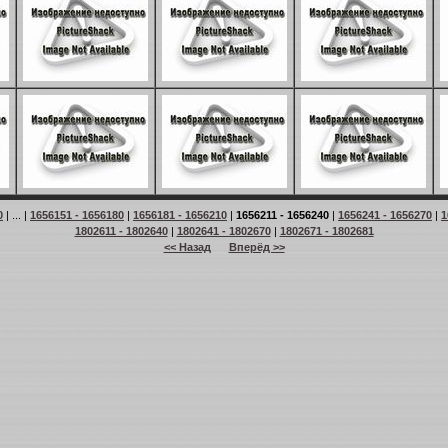
0
| ... |
1656151 - 1656180
|
1656181 - 1656210
|
1656211 - 1656240
|
1656241 - 1656270
|
1
1802611 - 1802640
|
1802641 - 1802670
|
1802671 - 1802681
<< Назад
Вперёд >>