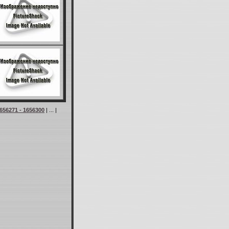
656271 - 1656300
| ... |