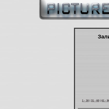
Зали
1 - 30
|
31 - 60
|
61 - 9