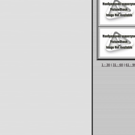
1 - 30
|
31 - 60
|
61 - 9