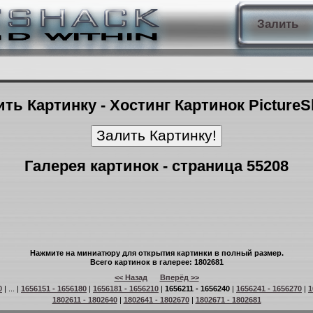
Залить
ть Картинку - Хостинг Картинок Picture
Галерея картинок - страница 55208
Нажмите на миниатюру для открытия картинки в полный размер.
Всего картинок в галерее: 1802681
<< Назад
Вперёд >>
0
| ... |
1656151 - 1656180
|
1656181 - 1656210
|
1656211 - 1656240
|
1656241 - 1656270
|
1
1802611 - 1802640
|
1802641 - 1802670
|
1802671 - 1802681