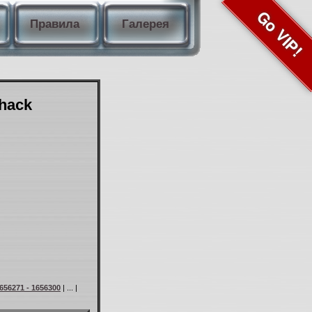
Go VIP!
Правила
Галерея
Shack
656271 - 1656300
| ... |