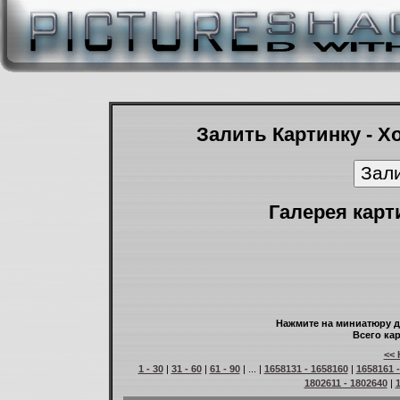
Залить Картинку - Х
Галерея карт
Нажмите на миниатюру д
Всего кар
<< 
1 - 30
|
31 - 60
|
61 - 90
| ... |
1658131 - 1658160
|
1658161 
1802611 - 1802640
|