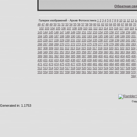
Обратная свя
Галереи изображений - Архив Фотохостинга
1
2
3
4
5
6
7
8
9
10
11
12
13
1
46
47
48
49
50
51
52
53
54
55
56
57
58
59
60
61
62
63
64
65
66
67
68
69
70
102
103
104
105
106
107
108
109
110
111
112
113
114
115
116
117
118
119
1
143
144
145
146
147
148
149
150
151
152
153
154
155
156
157
158
159
160
184
185
186
187
188
189
190
191
192
193
194
195
196
197
198
199
200
201
225
226
227
228
229
230
231
232
233
234
235
236
237
238
239
240
241
242
266
267
268
269
270
271
272
273
274
275
276
277
278
279
280
281
282
283
307
308
309
310
311
312
313
314
315
316
317
318
319
320
321
322
323
324
348
349
350
351
352
353
354
355
356
357
358
359
360
361
362
363
364
365
389
390
391
392
393
394
395
396
397
398
399
400
401
402
403
404
405
406
430
431
432
433
434
435
436
437
438
439
440
441
442
443
444
445
446
447
471
472
473
474
475
476
477
478
479
480
481
482
483
484
485
486
487
488
512
513
514
515
516
517
518
519
520
521
522
523
524
525
526
527
528
529
553
554
555
556
557
558
559
560
561
562
563
564
565
566
567
568
569
570
594
Copy
Generated in: 1.1753