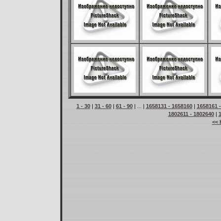
1 - 30
|
31 - 60
|
61 - 90
| ... |
1658131 - 1658160
|
1658161 
1802611 - 1802640
|
<< 