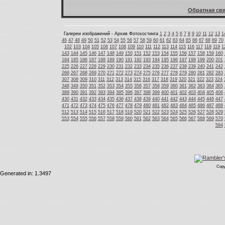
Обратная свя
Галереи изображений - Архив Фотохостинга
1
2
3
4
5
6
7
8
9
10
11
12
13
1
46
47
48
49
50
51
52
53
54
55
56
57
58
59
60
61
62
63
64
65
66
67
68
69
70
102
103
104
105
106
107
108
109
110
111
112
113
114
115
116
117
118
119
1
143
144
145
146
147
148
149
150
151
152
153
154
155
156
157
158
159
160
184
185
186
187
188
189
190
191
192
193
194
195
196
197
198
199
200
201
225
226
227
228
229
230
231
232
233
234
235
236
237
238
239
240
241
242
266
267
268
269
270
271
272
273
274
275
276
277
278
279
280
281
282
283
307
308
309
310
311
312
313
314
315
316
317
318
319
320
321
322
323
324
348
349
350
351
352
353
354
355
356
357
358
359
360
361
362
363
364
365
389
390
391
392
393
394
395
396
397
398
399
400
401
402
403
404
405
406
430
431
432
433
434
435
436
437
438
439
440
441
442
443
444
445
446
447
471
472
473
474
475
476
477
478
479
480
481
482
483
484
485
486
487
488
512
513
514
515
516
517
518
519
520
521
522
523
524
525
526
527
528
529
553
554
555
556
557
558
559
560
561
562
563
564
565
566
567
568
569
570
594
Copy
Generated in: 1.3497