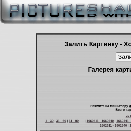
Залить Картинку - Х
Галерея карт
Нажмите на миниатюру д
Всего кар
<< 
1 - 30
|
31 - 60
|
61 - 90
| ... |
1660411 - 1660440
|
1660441 -
1802611 - 1802640
|