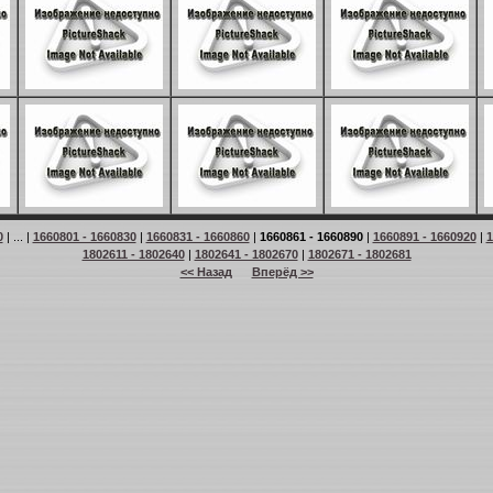
0
| ... |
1660801 - 1660830
|
1660831 - 1660860
|
1660861 - 1660890
|
1660891 - 1660920
|
1
1802611 - 1802640
|
1802641 - 1802670
|
1802671 - 1802681
<< Назад
Вперёд >>