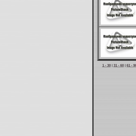
1 - 30
|
31 - 60
|
61 - 9