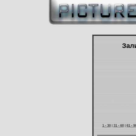
Зали
1 - 30
|
31 - 60
|
61 - 9