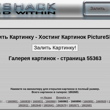
Залить
ть Картинку - Хостинг Картинок Picture
Галерея картинок - страница 55363
Нажмите на миниатюру для открытия картинки в полный размер.
Всего картинок в галерее: 1802681
<< Назад
Вперёд >>
0
| ... |
1660801 - 1660830
|
1660831 - 1660860
|
1660861 - 1660890
|
1660891 - 1660920
|
1
1802611 - 1802640
|
1802641 - 1802670
|
1802671 - 1802681