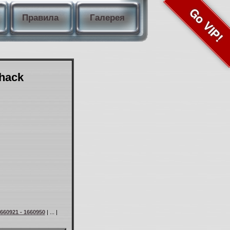
Go VIP!
Правила
Галерея
Shack
660921 - 1660950
| ... |