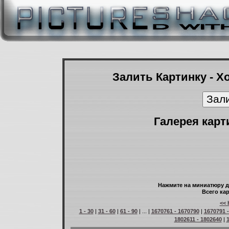
Залить Картинку - Х
Галерея карт
Нажмите на миниатюру д
Всего кар
<< 
1 - 30
|
31 - 60
|
61 - 90
| ... |
1670761 - 1670790
|
1670791 
1802611 - 1802640
|