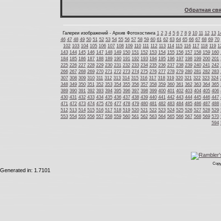
Обратная свя
Галереи изображений - Архив Фотохостинга
1
2
3
4
5
6
7
8
9
10
11
12
13
1
46
47
48
49
50
51
52
53
54
55
56
57
58
59
60
61
62
63
64
65
66
67
68
69
70
102
103
104
105
106
107
108
109
110
111
112
113
114
115
116
117
118
119
1
143
144
145
146
147
148
149
150
151
152
153
154
155
156
157
158
159
160
184
185
186
187
188
189
190
191
192
193
194
195
196
197
198
199
200
201
225
226
227
228
229
230
231
232
233
234
235
236
237
238
239
240
241
242
266
267
268
269
270
271
272
273
274
275
276
277
278
279
280
281
282
283
307
308
309
310
311
312
313
314
315
316
317
318
319
320
321
322
323
324
348
349
350
351
352
353
354
355
356
357
358
359
360
361
362
363
364
365
389
390
391
392
393
394
395
396
397
398
399
400
401
402
403
404
405
406
430
431
432
433
434
435
436
437
438
439
440
441
442
443
444
445
446
447
471
472
473
474
475
476
477
478
479
480
481
482
483
484
485
486
487
488
512
513
514
515
516
517
518
519
520
521
522
523
524
525
526
527
528
529
553
554
555
556
557
558
559
560
561
562
563
564
565
566
567
568
569
570
594
Copy
Generated in: 1.7101