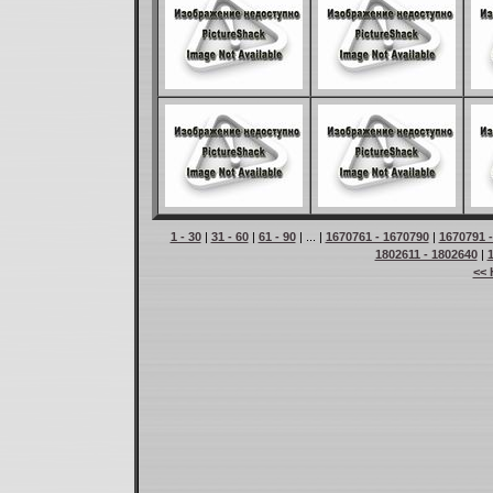
1 - 30
|
31 - 60
|
61 - 90
| ... |
1670761 - 1670790
|
1670791 
1802611 - 1802640
|
<< 