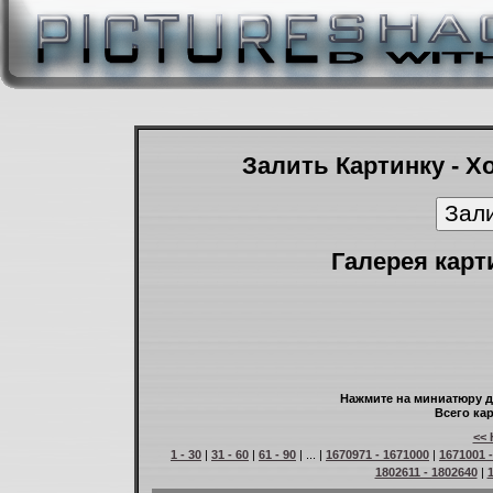
Залить Картинку - Х
Галерея карт
Нажмите на миниатюру д
Всего кар
<< 
1 - 30
|
31 - 60
|
61 - 90
| ... |
1670971 - 1671000
|
1671001 
1802611 - 1802640
|