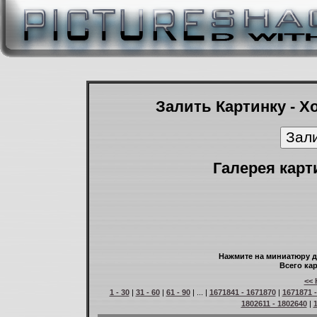
Залить Картинку - Х
Галерея карт
Нажмите на миниатюру д
Всего кар
<< 
1 - 30
|
31 - 60
|
61 - 90
| ... |
1671841 - 1671870
|
1671871 
1802611 - 1802640
|