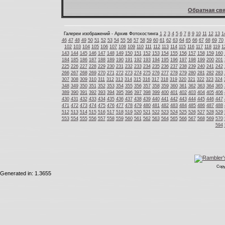
Обратная свя
Галереи изображений - Архив Фотохостинга
1
2
3
4
5
6
7
8
9
10
11
12
13
1
46
47
48
49
50
51
52
53
54
55
56
57
58
59
60
61
62
63
64
65
66
67
68
69
70
102
103
104
105
106
107
108
109
110
111
112
113
114
115
116
117
118
119
1
143
144
145
146
147
148
149
150
151
152
153
154
155
156
157
158
159
160
184
185
186
187
188
189
190
191
192
193
194
195
196
197
198
199
200
201
225
226
227
228
229
230
231
232
233
234
235
236
237
238
239
240
241
242
266
267
268
269
270
271
272
273
274
275
276
277
278
279
280
281
282
283
307
308
309
310
311
312
313
314
315
316
317
318
319
320
321
322
323
324
348
349
350
351
352
353
354
355
356
357
358
359
360
361
362
363
364
365
389
390
391
392
393
394
395
396
397
398
399
400
401
402
403
404
405
406
430
431
432
433
434
435
436
437
438
439
440
441
442
443
444
445
446
447
471
472
473
474
475
476
477
478
479
480
481
482
483
484
485
486
487
488
512
513
514
515
516
517
518
519
520
521
522
523
524
525
526
527
528
529
553
554
555
556
557
558
559
560
561
562
563
564
565
566
567
568
569
570
594
Copy
Generated in: 1.3655