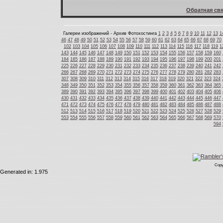
Обратная свя
Галереи изображений - Архив Фотохостинга
1
2
3
4
5
6
7
8
9
10
11
12
13
1
46
47
48
49
50
51
52
53
54
55
56
57
58
59
60
61
62
63
64
65
66
67
68
69
70
102
103
104
105
106
107
108
109
110
111
112
113
114
115
116
117
118
119
1
143
144
145
146
147
148
149
150
151
152
153
154
155
156
157
158
159
160
184
185
186
187
188
189
190
191
192
193
194
195
196
197
198
199
200
201
225
226
227
228
229
230
231
232
233
234
235
236
237
238
239
240
241
242
266
267
268
269
270
271
272
273
274
275
276
277
278
279
280
281
282
283
307
308
309
310
311
312
313
314
315
316
317
318
319
320
321
322
323
324
348
349
350
351
352
353
354
355
356
357
358
359
360
361
362
363
364
365
389
390
391
392
393
394
395
396
397
398
399
400
401
402
403
404
405
406
430
431
432
433
434
435
436
437
438
439
440
441
442
443
444
445
446
447
471
472
473
474
475
476
477
478
479
480
481
482
483
484
485
486
487
488
512
513
514
515
516
517
518
519
520
521
522
523
524
525
526
527
528
529
553
554
555
556
557
558
559
560
561
562
563
564
565
566
567
568
569
570
594
Copy
Generated in: 1.975