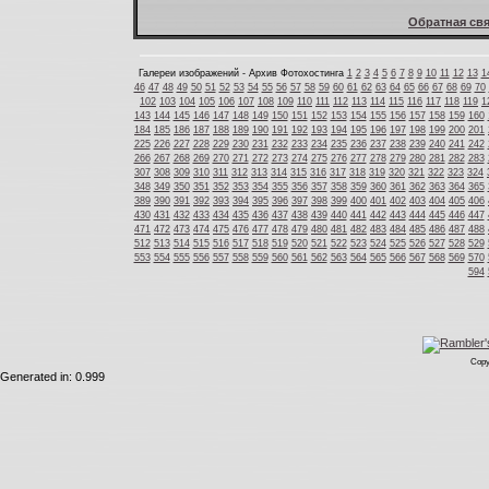
Обратная свя
Галереи изображений - Архив Фотохостинга
1
2
3
4
5
6
7
8
9
10
11
12
13
1
46
47
48
49
50
51
52
53
54
55
56
57
58
59
60
61
62
63
64
65
66
67
68
69
70
102
103
104
105
106
107
108
109
110
111
112
113
114
115
116
117
118
119
1
143
144
145
146
147
148
149
150
151
152
153
154
155
156
157
158
159
160
184
185
186
187
188
189
190
191
192
193
194
195
196
197
198
199
200
201
225
226
227
228
229
230
231
232
233
234
235
236
237
238
239
240
241
242
266
267
268
269
270
271
272
273
274
275
276
277
278
279
280
281
282
283
307
308
309
310
311
312
313
314
315
316
317
318
319
320
321
322
323
324
348
349
350
351
352
353
354
355
356
357
358
359
360
361
362
363
364
365
389
390
391
392
393
394
395
396
397
398
399
400
401
402
403
404
405
406
430
431
432
433
434
435
436
437
438
439
440
441
442
443
444
445
446
447
471
472
473
474
475
476
477
478
479
480
481
482
483
484
485
486
487
488
512
513
514
515
516
517
518
519
520
521
522
523
524
525
526
527
528
529
553
554
555
556
557
558
559
560
561
562
563
564
565
566
567
568
569
570
594
Copy
Generated in: 0.999