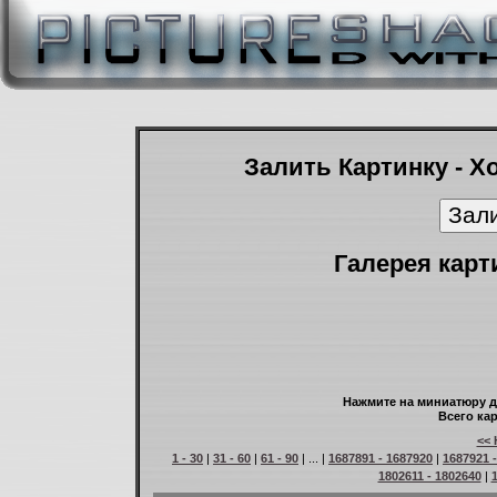
Залить Картинку - Х
Галерея карт
Нажмите на миниатюру д
Всего кар
<< 
1 - 30
|
31 - 60
|
61 - 90
| ... |
1687891 - 1687920
|
1687921 
1802611 - 1802640
|