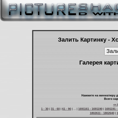
Залить Картинку - Х
Галерея карт
Нажмите на миниатюру д
Всего кар
<< 
1 - 30
|
31 - 60
|
61 - 90
| ... |
1691161 - 1691190
|
1691191 -
1802611 - 1802640
|