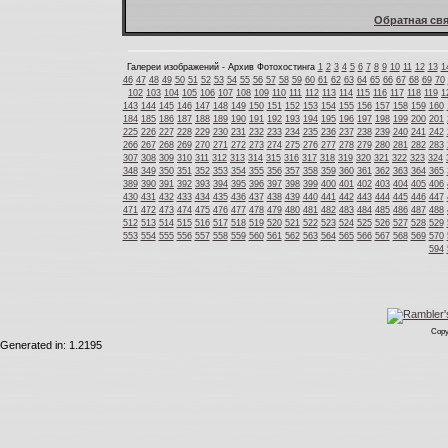
Обратная свя
Галереи изображений - Архив Фотохостинга
1
2
3
4
5
6
7
8
9
10
11
12
13
1
46
47
48
49
50
51
52
53
54
55
56
57
58
59
60
61
62
63
64
65
66
67
68
69
70
102
103
104
105
106
107
108
109
110
111
112
113
114
115
116
117
118
119
1
143
144
145
146
147
148
149
150
151
152
153
154
155
156
157
158
159
160
184
185
186
187
188
189
190
191
192
193
194
195
196
197
198
199
200
201
225
226
227
228
229
230
231
232
233
234
235
236
237
238
239
240
241
242
266
267
268
269
270
271
272
273
274
275
276
277
278
279
280
281
282
283
307
308
309
310
311
312
313
314
315
316
317
318
319
320
321
322
323
324
348
349
350
351
352
353
354
355
356
357
358
359
360
361
362
363
364
365
389
390
391
392
393
394
395
396
397
398
399
400
401
402
403
404
405
406
430
431
432
433
434
435
436
437
438
439
440
441
442
443
444
445
446
447
471
472
473
474
475
476
477
478
479
480
481
482
483
484
485
486
487
488
512
513
514
515
516
517
518
519
520
521
522
523
524
525
526
527
528
529
553
554
555
556
557
558
559
560
561
562
563
564
565
566
567
568
569
570
594
Copy
Generated in: 1.2195