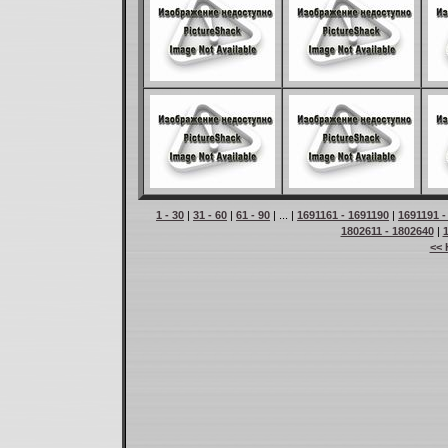
1 - 30
|
31 - 60
|
61 - 90
| ... |
1691161 - 1691190
|
1691191 -
1802611 - 1802640
|
<< 