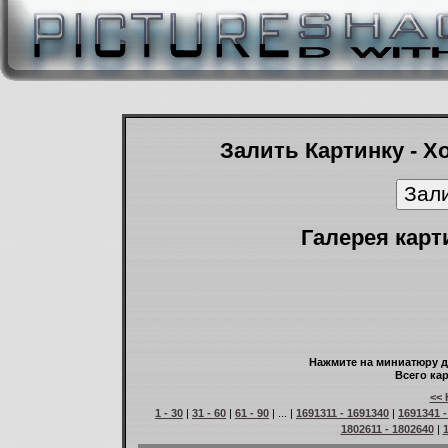
Залить Картинку - Х
Галерея карт
Нажмите на миниатюру д
Всего кар
<< 
1 - 30
|
31 - 60
|
61 - 90
| ... |
1691311 - 1691340
|
1691341 -
1802611 - 1802640
|