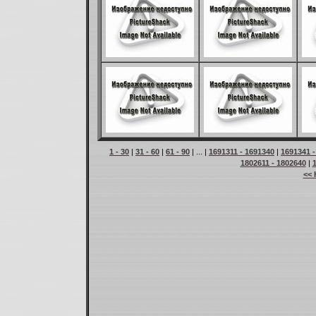
1 - 30
|
31 - 60
|
61 - 90
| ... |
1691311 - 1691340
|
1691341 -
1802611 - 1802640
|
<< 