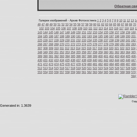
Обратная свя
Галереи изображений - Архив Фотохостинга
1
2
3
4
5
6
7
8
9
10
11
12
13
1
46
47
48
49
50
51
52
53
54
55
56
57
58
59
60
61
62
63
64
65
66
67
68
69
70
102
103
104
105
106
107
108
109
110
111
112
113
114
115
116
117
118
119
1
143
144
145
146
147
148
149
150
151
152
153
154
155
156
157
158
159
160
184
185
186
187
188
189
190
191
192
193
194
195
196
197
198
199
200
201
225
226
227
228
229
230
231
232
233
234
235
236
237
238
239
240
241
242
266
267
268
269
270
271
272
273
274
275
276
277
278
279
280
281
282
283
307
308
309
310
311
312
313
314
315
316
317
318
319
320
321
322
323
324
348
349
350
351
352
353
354
355
356
357
358
359
360
361
362
363
364
365
389
390
391
392
393
394
395
396
397
398
399
400
401
402
403
404
405
406
430
431
432
433
434
435
436
437
438
439
440
441
442
443
444
445
446
447
471
472
473
474
475
476
477
478
479
480
481
482
483
484
485
486
487
488
512
513
514
515
516
517
518
519
520
521
522
523
524
525
526
527
528
529
553
554
555
556
557
558
559
560
561
562
563
564
565
566
567
568
569
570
594
Copy
Generated in: 1.3639