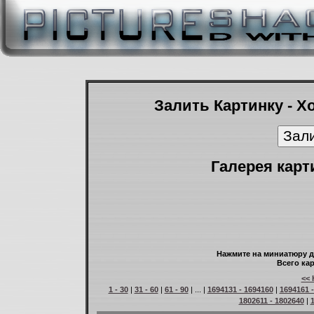
Залить Картинку - Х
Галерея карт
Нажмите на миниатюру д
Всего кар
<< 
1 - 30
|
31 - 60
|
61 - 90
| ... |
1694131 - 1694160
|
1694161 
1802611 - 1802640
|