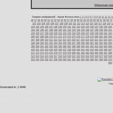
Обратная свя
Галереи изображений - Архив Фотохостинга
1
2
3
4
5
6
7
8
9
10
11
12
13
1
46
47
48
49
50
51
52
53
54
55
56
57
58
59
60
61
62
63
64
65
66
67
68
69
70
102
103
104
105
106
107
108
109
110
111
112
113
114
115
116
117
118
119
1
143
144
145
146
147
148
149
150
151
152
153
154
155
156
157
158
159
160
184
185
186
187
188
189
190
191
192
193
194
195
196
197
198
199
200
201
225
226
227
228
229
230
231
232
233
234
235
236
237
238
239
240
241
242
266
267
268
269
270
271
272
273
274
275
276
277
278
279
280
281
282
283
307
308
309
310
311
312
313
314
315
316
317
318
319
320
321
322
323
324
348
349
350
351
352
353
354
355
356
357
358
359
360
361
362
363
364
365
389
390
391
392
393
394
395
396
397
398
399
400
401
402
403
404
405
406
430
431
432
433
434
435
436
437
438
439
440
441
442
443
444
445
446
447
471
472
473
474
475
476
477
478
479
480
481
482
483
484
485
486
487
488
512
513
514
515
516
517
518
519
520
521
522
523
524
525
526
527
528
529
553
554
555
556
557
558
559
560
561
562
563
564
565
566
567
568
569
570
594
Copy
Generated in: 1.4946