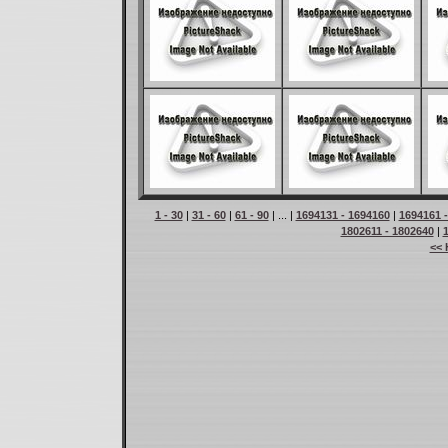
1 - 30
|
31 - 60
|
61 - 90
| ... |
1694131 - 1694160
|
1694161 
1802611 - 1802640
|
<< 