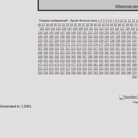
Обратная свя
Галереи изображений - Архив Фотохостинга
1
2
3
4
5
6
7
8
9
10
11
12
13
1
46
47
48
49
50
51
52
53
54
55
56
57
58
59
60
61
62
63
64
65
66
67
68
69
70
102
103
104
105
106
107
108
109
110
111
112
113
114
115
116
117
118
119
1
143
144
145
146
147
148
149
150
151
152
153
154
155
156
157
158
159
160
184
185
186
187
188
189
190
191
192
193
194
195
196
197
198
199
200
201
225
226
227
228
229
230
231
232
233
234
235
236
237
238
239
240
241
242
266
267
268
269
270
271
272
273
274
275
276
277
278
279
280
281
282
283
307
308
309
310
311
312
313
314
315
316
317
318
319
320
321
322
323
324
348
349
350
351
352
353
354
355
356
357
358
359
360
361
362
363
364
365
389
390
391
392
393
394
395
396
397
398
399
400
401
402
403
404
405
406
430
431
432
433
434
435
436
437
438
439
440
441
442
443
444
445
446
447
471
472
473
474
475
476
477
478
479
480
481
482
483
484
485
486
487
488
512
513
514
515
516
517
518
519
520
521
522
523
524
525
526
527
528
529
553
554
555
556
557
558
559
560
561
562
563
564
565
566
567
568
569
570
594
Copy
Generated in: 1.5351