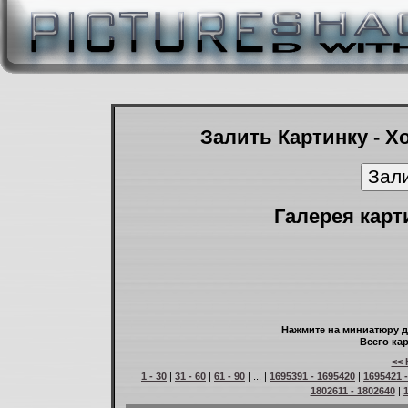
Залить Картинку - Х
Галерея карт
Нажмите на миниатюру д
Всего кар
<< 
1 - 30
|
31 - 60
|
61 - 90
| ... |
1695391 - 1695420
|
1695421 
1802611 - 1802640
|