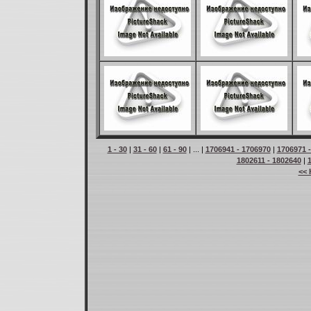
1 - 30
|
31 - 60
|
61 - 90
| ... |
1706941 - 1706970
|
1706971 
1802611 - 1802640
|
<< 