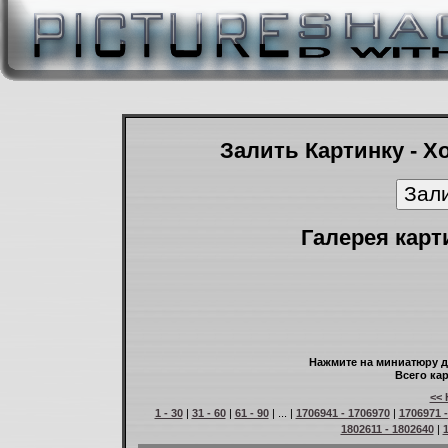
Залить Картинку - Х
Галерея карт
Нажмите на миниатюру д
Всего кар
<< 
1 - 30
|
31 - 60
|
61 - 90
| ... |
1706941 - 1706970
|
1706971 
1802611 - 1802640
|