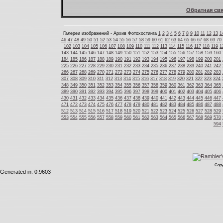
Обратная свя
Галереи изображений - Архив Фотохостинга
1
2
3
4
5
6
7
8
9
10
11
12
13
1
46
47
48
49
50
51
52
53
54
55
56
57
58
59
60
61
62
63
64
65
66
67
68
69
70
102
103
104
105
106
107
108
109
110
111
112
113
114
115
116
117
118
119
1
143
144
145
146
147
148
149
150
151
152
153
154
155
156
157
158
159
160
184
185
186
187
188
189
190
191
192
193
194
195
196
197
198
199
200
201
225
226
227
228
229
230
231
232
233
234
235
236
237
238
239
240
241
242
266
267
268
269
270
271
272
273
274
275
276
277
278
279
280
281
282
283
307
308
309
310
311
312
313
314
315
316
317
318
319
320
321
322
323
324
348
349
350
351
352
353
354
355
356
357
358
359
360
361
362
363
364
365
389
390
391
392
393
394
395
396
397
398
399
400
401
402
403
404
405
406
430
431
432
433
434
435
436
437
438
439
440
441
442
443
444
445
446
447
471
472
473
474
475
476
477
478
479
480
481
482
483
484
485
486
487
488
512
513
514
515
516
517
518
519
520
521
522
523
524
525
526
527
528
529
553
554
555
556
557
558
559
560
561
562
563
564
565
566
567
568
569
570
594
Copy
Generated in: 0.9603